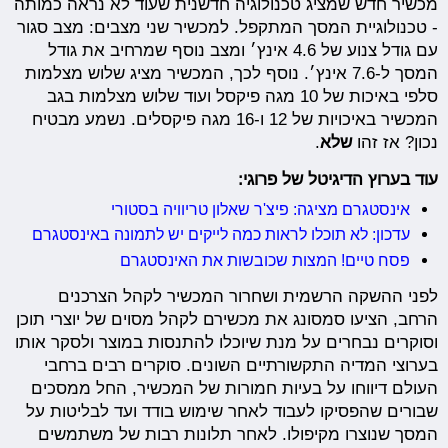
מכשיר חדש שמציג טכנולוגיה חדשנית שעוד לא נראה כמותה
- טכנולוגיית המסך המתקפל. למכשיר שני מצבים: מצב סגור
עם גודל צנוע של 4.6 אינץ׳ ומצב נוסף שמרחיב את גודל
המסך ל-7.6 אינץ׳. נוסף לכך, המכשיר מציג שלוש מצלמות
סלפי באיכות של 10 מגה פיקסל ועוד שלוש מצלמות בגב
המכשיר באיכויות של 12 ו-16 מגה פיקסלים. נשמע מבטיח
נכון? אז זהו
שלא
.
עוד בערוץ הדיגיטל של פרוגי:
אינסטגרם מציגה: פיצ'ר שאלון טריוויה בסטורי
עדכון: לא תוכלו לראות כמה לייקים יש לתמונה באינסטגרם
פסח טיים! המצות שכובשות את האינסטגרם
לפני ההשקה הרשמית ושחרור המכשיר לקהל הצרכנים
הרחב, הציעו סמסונג את מכשירם לקהל מסוים של יוצרי תוכן
וסוקרים נבחרים על מנת שיוכלו להתנסות במוצר ולסקר אותו
בערוצי המדיה התקשורתיים השונים. סוקרים רבים ברחבי
העולם דיווחו על בעיות חמורות של המכשיר, החל ממסכים
שבורים שהפסיקו לעבוד לאחר שימוש בודד ועד לבליטות על
המסך שנוצרו מקיפולו. לאחר תלונות רבות של משתמשים