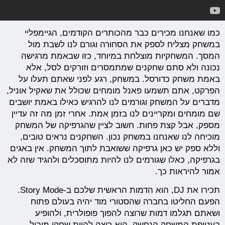
כמו שאנחנו מכירים כבר מהכותרים הקודמים, הגיימפליי
במשחק מצליח לספק את הסחורה וגורם לנו לשבת מול
המסך. המשחקיות מוצלחת במיוחד, כזו שבאמת מרגישה
נכונה ולא סתם שחקנים שמתמסרים וזורקים לסל, אלא
באמת משחק כדורסל. במשחק, רגע לפני שאתם תעלו על
הפרקט, אתם תשמעו פאנל מומחים שכולל את שאקיל אוניל,
מדברים על המשחק וגורמים לנו להרגיש כאילו באמת יושבים
שם מומחים ומקריינים לנו בזמן אמת. אחרי זמן מה זה עדיין
מספק, אבל קצת פחות. חשוב לציין שהגרפיקה של המשחק
מוכיחה לנו שאנחנו במשחק נכון. השחקנים נראים טובים,
וללא ספק יש כאן גרפיקה ששואבת לתוך המשחק. אין באגים
בגרפיקה, כאלו שגורמים לנו להיות מתוסכלים ולהגיד שזה לא
אמור להיראות כך.
תכירו את DJ, הוא הדמות הראשית שלכם ב-Story Mode.
הפעם החליטו בחברה שהסטורי מוד יהיה בעולם פתוח
ושאתם תגלמו דמות שרוצה להפוך פופולרית, ולהופיע
בעטיפת המשחק הנחשק. הוא רוצה להיות שחקן מוביל