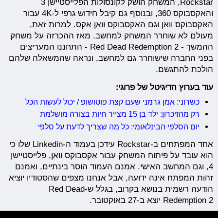
Rockstar, המשחק הושק לקונסולות הפלייסטיישן 3
והאקסבוקס 360, ובנוסף גם קיבל חידוש גרפי ל-4K עבור
האקסבוקס וואן וגם האקסבוקס וואן אקס. למרות זאת,
מעולם לא שוחרר המשחק למחשב. מאז ההכרזה על משחק
ההמשך - Red Dead Redemption 2 - התחננו המעריצים
בפני החברה שישוחרר גם למחשב, ונראה שהמשאלה שלהם
הולכת להתגשם.
עוד בערוץ הדיגיטל של פרוגי:
כשרוני: אמן גרמני שעם קצת פוטושופ / יכול לעשות הכל
רק מהזיכרון: ילד בן 15 מצייר חיות בצורה מושלמת
יום הסלפי הבינלאומי: כל מה שצריך לדעת על סלפי
אחד המפתחים ב-Rockstar עידכן בעמוד ה-Linkedin שלו כי
הוא עובד על פיתוח המשחק עבור אקסבוקס וואן, פלייסטיישן
4, וגם המחשב האישי. אמנם העמוד הוסר בינתיים, ואמנם
זהות המפתח אינה ידועה, אבל אנחנו מצפים שהסטודיו יוציא
הודעה רשמית בנושא בקרוב, בגלל ש-Red Dead
Redemption 2 יוצא ב-27 באוקטובר.