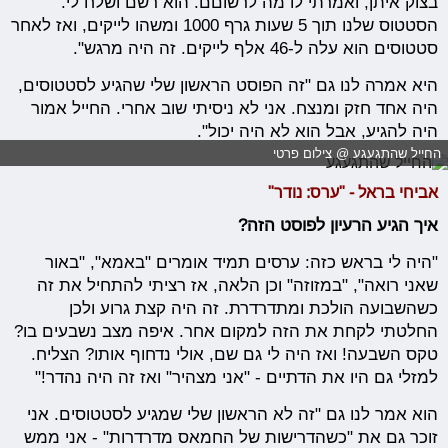
בצוק איתן, ואמרתי לו מה לרשוםם. הוא רשם ושלח לי.
הסטטוס שלנו תוך 5 שעות גרף 1000 ומשהו לייקים, ואז לאחר
סטטוסים הוא עלה ל-46 אלף לייקים. זה היה מרגש".
היא אמרה לנו גם "זה הפוסט הראשון שלי שהגיע לסטטוסים,
היה אחד חזק ומנצח. אני לא ניסיתי שוב אחרי. החייל אמור
היה להגיע, אבל הוא לא היה יכול".
החייל שהתגעגע @ צילום פרטי
אביחי בראל - "ערס: נודר"
איך הגיע הרעיון לפוסט הזה?
"היה לי בראש כזה: ערסים תמיד אומרים "באמא", "באור
שאני רואה", "במזוזה" וכן הלאה, אז רציתי להתחיל את זה
כשהשבועה הולכת ומתדרדרת. זה היה קצת גרוע ולכן
החלטתי לקחת את הזה למקום אחר. איפה מצב נשבעים בו?
טקס השבעה! ואז היה לי גם שם, אולי נדחוף אותו? הצליח.
למזלי גם היו את הדתיים - "אני מצהיר" ואז זה היה נהדר!"
הוא אמר לנו גם "זה לא הראשון שלי שמגיע לסטטוסים. אני
זוכר גם את "כשהדרישות של החמאס מדרדרות" - אני ממש