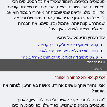
סטטוסים מצייצים, העמוד שאוגד את כל הסטטוסים הכי
מצחיקים, הכי עצובים ובעצם, הכי מעניינים שאנחנו קוראים
מדי יום. כולנו יודעים שמי שמסתתר מאחורי העמוד הוא אבי
לן, אבל הגיע הזמן להכיר אותו, את העמוד שלו וכל מה
שמתרחש קצת יותר. אתמול (ב'), סיימנו את הבגרות
באנגלית ויצאנו לאירוע - איך היה?
עוד בערוץ הדיגיטל של פרוגי:
קורע מצחוק: חזיר מחליק בדרך קפואה
חוסר מזל: מצלמה מעופפת ישר לאגם
פשוט מתוק: מה האח אומר לאחותו כשהיא בוכה?
© נבו טרבלסי
יחסי ציבור
אבי לן: "לא יכול לבחור בן אהוב"
אבי, נחזיר אותך 5 שנים אחורה, מאיפה בא הרעיון לפתוח את
העמוד?
"זה היה לגמרי מקרי. לאשתי ולי היה לנו רעיון, לאסוף
סטטוסים מעניינים שהופיעו בפיד שלנו בפייסבוק. חייבים