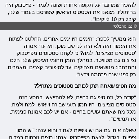
להזכיר שמדובר על תקופה אחרת ושונה לגמרי - פייסבוק היה
בחיתוליו. מצאנו את הסטטוס הראשון שפורסם בעמוד שלנו,
קיבל רק 10 לייקים!".
© נבו טרבלסי
הוא ממשיך לספר: "הימים היו ימים אחרים. החלטנו לפתוח
את העמוד הזה ולא היה לנו שם מוכן. ואז עדי אמרה
'סטטוסים מצייצים'. למה? כי לקחנו סטטוסים מפייסבוק
וציוצים גם מטוויטר. במהלך הזמן תחומי העיסוק שלנו הלכו
והתרחבו: מנושאים מצחיקים ועד לסיפורים קצרים ומאמרים.
רק לפני שנה פרסמנו וידאו".
מה הטיפ שאתה תתן לכותב סטטוסים מתחיל?
"קודם כל, וזה טיפ גם לחיים, לא להתייאש. במסע הזה,
סטטוסים מצייצים, היו המון רגעי שבירה וייאוש. למה ולמה.
מכל מה שאתם עושים בחיים - אם יש לכם אמונה פנימית,
אז תמשיכו".
שאלנו אותו גם אם יש ציפיות לעתיד והוא ענה: "יש המון
ציפיות. בגדול, לצאת מפייסבוק. אנחנו רוצים נוכחות במדיה,