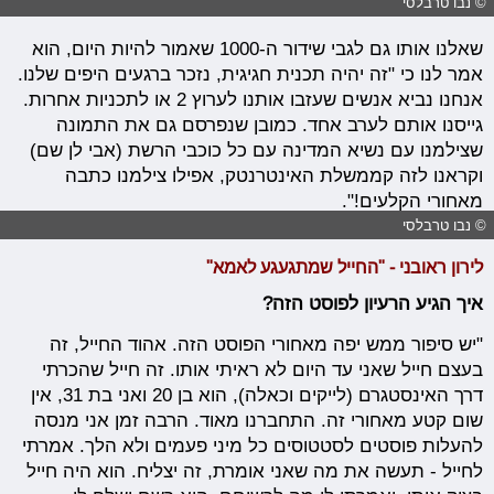
© נבו טרבלסי
שאלנו אותו גם לגבי שידור ה-1000 שאמור להיות היום, הוא
אמר לנו כי "זה יהיה תכנית חגיגית, נזכר ברגעים היפים שלנו.
אנחנו נביא אנשים שעזבו אותנו לערוץ 2 או לתכניות אחרות.
גייסנו אותם לערב אחד. כמובן שנפרסם גם את התמונה
שצילמנו עם נשיא המדינה עם כל כוכבי הרשת (אבי לן שם)
וקראנו לזה קממשלת האינטרנטק, אפילו צילמנו כתבה
מאחורי הקלעים!".
© נבו טרבלסי
לירון ראובני - "החייל שמתגעגע לאמא"
איך הגיע הרעיון לפוסט הזה?
"יש סיפור ממש יפה מאחורי הפוסט הזה. אהוד החייל, זה
בעצם חייל שאני עד היום לא ראיתי אותו. זה חייל שהכרתי
דרך האינסטגרם (לייקים וכאלה), הוא בן 20 ואני בת 31, אין
שום קטע מאחורי זה. התחברנו מאוד. הרבה זמן אני מנסה
להעלות פוסטים לסטטוסים כל מיני פעמים ולא הלך. אמרתי
לחייל - תעשה את מה שאני אומרת, זה יצליח. הוא היה חייל