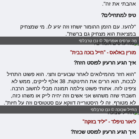
אהבתי את זה".
טיפ למתחילים?
"להעז. עם הזמן ההומור יושחז וזה יגיע לו. מי שמצחיק
במציאות הוא מצחיק גם ברשת".
מה ערסים אומרים? © נבו טרבלסי
מורין באלאס - "חייל בוכה בבית"
איך הגיע הרעיון לפוסט הזה?
"הוא חזר מהמילואים לאחר שבועיים וחצי. הוא פשוט התחיל
לבכות, הוא הרים את התינוקות. 38 אלף לייקים, ממש לא
ציפינו לזה. אחותי פשוט צילמה תמונה מבלי לחשוב הרבה.
חשבתי שזה משהוש אני אשים וזה יהיה לייק או משהו כזה,
לא מטורף. זה לי היסטורייה דווקא עם סטטוסים וזה על חיות".
החייל שבוכה © נבו טרבלסי
ליאור נויפלד - "יליד בזוקה"
איך הגיע הרעיון לפוסט שכזה?