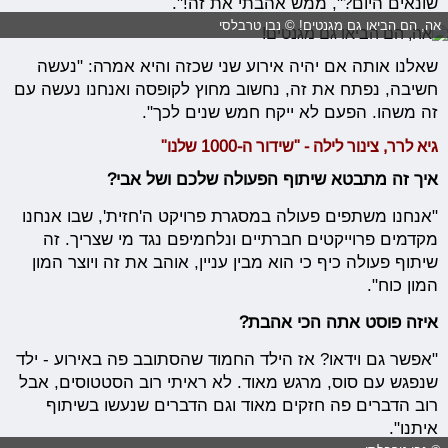
שונאים היום?", ממש אהבתי את זה!".
אה, הם הביאו גם מגנטים! © נבו טרבלסי
שאלנו אותה אם יהיה אירוע שני שכזה והיא אמרה: "נעשה
חשיבה, נפתח את זה, נחשוב מחוץ לקופסה ואנחנו נעשה עם
זה משהו. הפעם לא ייקח חמש שנים לכך".
גיא לרר, צינור לילה - "שידור ה-1000 שלנו"
איך זה מתבטא שיתוף הפעולה שלכם ושל אבי?
"אנחנו משתפים פעולה במסגרת פרויקט ה'חזית', שבו אנחנו
מקדמים פרוייקטים חברתיים ונלחמיפם נגד מי שצריך. זה
שיתוף פעולה כיף כי הוא מבין עניין, אוהב את זה ויוצר המון
המון כוח".
איזה פוסט אתה הכי אהבת?
"אפשר גם וידאו? אז הילד החמוד שהסתובב פה באירוע - ילד
שנפגש עם סוס, מרגש מאוד. לא ראיתי רוב הסטטוסים, אבל
רוב הדברים פה חזקים מאוד וגם הדברים שנעשו בשיתוף
איתנו".