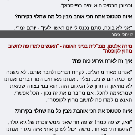
וכמובן הבסיס הוא יהיה בפייסבוק".
איזה סטטוס אתה הכי אוהב מבין כל מה שתלוי בקירות?
"אני לא בוכה, סתם נכנס לי יום ראשון לעין" - יותם זמרי.
© יחסי ציבור
מירה אלטמן, מנכ"לית בנייני האומה - "האנשים למדו פה לחשוב
מחוץ לקופסה"
איך זה לארח אירוע כזה פה?
"אנחנו מאוד מורגלים. לקחת דברים ולחבר אותם. לא משנה
עד כמה הם שונים, נצליח. אנחנו מארחים המון דברים ואנחנו
לא מוזיאון. היתרון של המקום הזה, הוא בנוי בצורה שכזאת
שמתאימה להכל. אם מחברים את זה נכון - הכל אפשרי.
האנשים למדו פה לחשוב מחוץ לקופסה".
איזה סטטוס את הכי אוהבת מבין כל מה שתלוי בקירות?
"וואו, יש פה כמה! יש פה חד שאני ממש זוכרת של גיא גולד,
"התעוררתי מאוחר. מישהו יכול לעדכן אותי איזה מגדר אנחנו