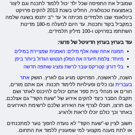
שמוביל את התפיסה שכל ילד יכול ללמוד לתכנת וגם ליצור
באמצעות טכנולוגיה, החליט בשנת 2013 להקים פרויקט
בינלאומי שבו תלמידים מכיתה א' עד י"ב יתנסו בשעה שלמה
במקביל בקוד ותכנות. עד היום למעלה מ-180 מדינות
השתתפו בפרויקט ו-100 מיליון תלמידים.
עוד בערוץ בערוץ הדיגיטל של פרוגי:
תמונה אחת שווה אלף מילים: האמנית שמציירת במילים
מיוחד: צלמת תיעדה את המלון הנטוש הגדול ביותר ביפן
בלי דורון: קטריקס עובר לרשת ומציג שותפה חדשה
השנה, לראשונה, הפרויקט מגיע גם לארץ. הושק
אתר
בעברית
ובו כלים ופעילויות ללימוד תכנות. אם אתם מורים,
הורים או מנהלי בית ספר אתם יכולים להיכנס לאתר ושם
תקבלו הסבר כיצד להקים אירוע של "שעת הקוד" גם אצלכם.
אם תרצו, תוכלו לצרף את האירוע שלכם לרשימת האירועים
באתר וכך כולם יוכלו לראות ולהגיע.
חשוב לציין ש-"שעת הקוד" לא נועדה להפוך נוער למתכנתים
או לתת מענה מקצועי למי שמעוניין ללמוד את התחום.