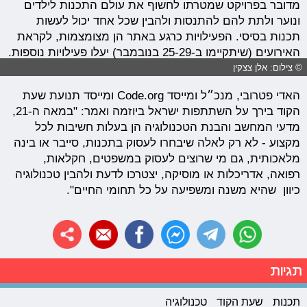
מדובר בפרויקט שמטרתו לחשוף את עולם התכנות לילדים
ונוער ולתת להם להתנסות ולהבין שכל אחד יכול לעשות
תכנות בסיסי. הפעילויות כרגע באתר הן מצומצמות, לקראת
האירועים (שיתקיימו ב-25-29 בנובמבר) יעלו פעילויות נוספות.
© צילום: אלן צצקין
האדי פטרובי
, מנכ״ל ומייסד
Code.org
ומייסד תנועת שעת
הקוד בירך על השתתפות ישראל ביוזמה ואמר: "במאה ה-21,
מדעי המחשב והבנת הטכנולוגיה הן בעלות חשיבות לכל
מקצוע - לא רק לאלה שיבחרו לעסוק בתכנות, סייבר או בינה
מלאכותית, גם מי שרוצים לעסוק במשפטים, חקלאות,
רפואה, אדריכלות או מוסיקה, יצטרכו לדעת ולהבין טכנולוגיה
כיוון שהיא משנה ומשפיעה על כל תחומי החיים".
תגיות
תכנות
שעת הקוד
טכנולוגיה