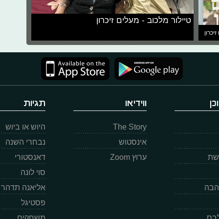
טיילור מלכוב - מעלים זיכרון
זיכרון
כן
ווידיאו
תגיות
The Story
היוש או ביוש
אינסטוש
נבחרי השנה
רשת
ערוץ Zoom
דאנסטורי
סוי לונה
הבה
אליאנה תדהר
פסטיגל
לבס
משחקים