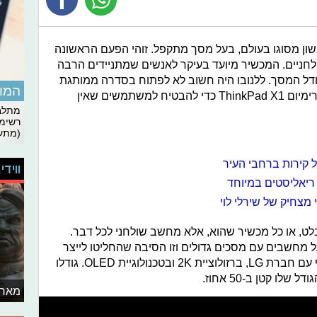
ון מסוגו בעולם, בעל מסך מתקפל. זוהי הפעם הראשונה
יים. המכשיר מיועד בעיקר לאנשים שמתניידים הרבה
ודל המסך. ללנובו היה חשוב לא לפתוח בסדרה ממותגת
המומ
חדשה אלא להכניס אותו למשפחת הפרימיום ThinkPad X1 כדי להבטיח למשתמשים שאין
מתלבט
רשימת
(מתעד
ל קירות ברחבי העיר
ווידי
 ריאליסטים במיוחד
בלט, או כל מכשיר שהוא, אלא מחשב שולחני לכל דבר.
 מחשבים עם מסכים גדולים וזו הסיבה שהחליטו לייצר
את המכשיר הזה. המסך מיוצר בשיתוף עם חברת LG, ברזולוציית 2K ובטכנולוגיית OLED. גודלו
מאחו