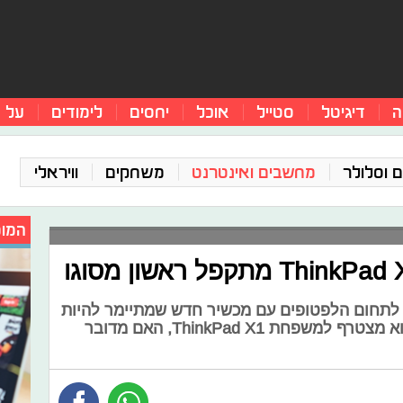
ה
דיגיטל
סטייל
אוכל
יחסים
לימודים
על 
 וסלולר
מחשבים ואינטרנט
משחקים
וויראלי
המומ
 לתחום הלפטופים עם מכשיר חדש שמתיימר להיות
מחשב, עם קיפול באמצע המסך. הוא מצטרף למשפחת ThinkPad X1, האם מדובר