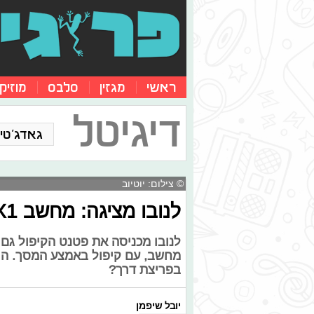
ראשי
מגזין
סלבס
מוזיק
דיגיטל
גאדג'טים
© צילום: יוטיוב
לנובו מציגה: מחשב ThinkPad X1 מתקפל ראשון מסוגו
לנובו מכניסה את פטנט הקיפול גם
בפריצת דרך?
יובל שיפמן