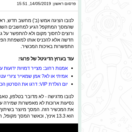
פרסום ראשון: 14/05/2019, 15:51
לנובו הציגה אמש (ב') מחשב חדש, ראש
שהמסך המתקפל הגיע למחשבים השולחנ
ורוצים לחסוך מקום ולא להתפשר על ג
התפשרות באיכות המכשיר.
עוד בערוץ הדיגיטל של פרוגי:
אמנות רחוב: מצייר דמויות ידועות ע
אמיתי או לא? אמן שמאייר ציורי עט
יום הולדת VIP: דרגו את הסרטון הכי מצחיק של שירלי לוי
לנובו מדגישה - לא מדובר בטלפון, טא
נסיעות ארוכות לא מאפשרות שמירה על
הוא 13.3 אינץ', וכאשר המסך מקופל, הגודל שלו קטן ב-50 אחוז.