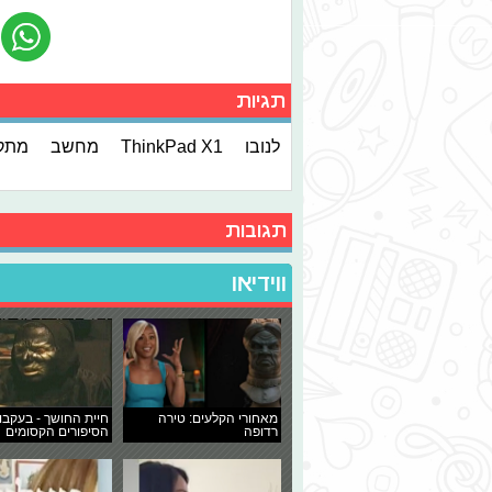
תגיות
לנובו
ThinkPad X1
מחשב
מתק
תגובות
ווידיאו
מאחורי הקלעים: טירה
חיית החושך - בעקבו
רדופה
הסיפורים הקסומים