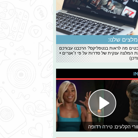
לצים שלנו:
ים מה לראות בנטפליקס? הרכבנו עבורכם
 המלצה ענקית של סדרות על פי ז׳אנרים •
כן)
או
רי הקלעים: טירה רדופה