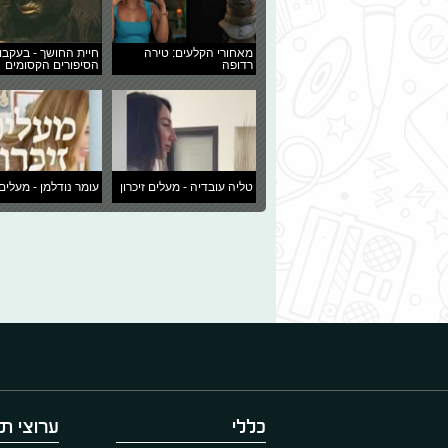
מאחורי הקלעים: טירה
חיית החושך - בעקבו
רדופה
הסיפורים הקסומים
טליה עובדיה - מעלים זיכרון
עומר נודלמן - מעלים 
כללי
ערוצי תו