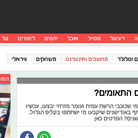
ה
דיגיטל
סטייל
אוכל
יחסים
לימודים
על 
 וסלולר
מחשבים ואינטרנט
משחקים
וויראלי
המומ
ם התאומים?
 שכוכבי הרשת עמית ועומר מזרחי יבצעו, עכשיו
 באודישנים שיקבעו מי ישתתפו בקליפ הגדול.
שנים? הפרטים כאן