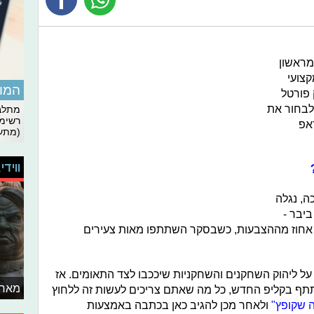
י ה-16 מראשון
קצועי
המומ
פורטל
 לבחור את
מתלבט
רשימת
אפ
(מתעד
ווידי
?
ה, נגלה
ביבר -
ם אחוז מההצבעות, כשבסקר השתתפו מאות צעירים
 על ליהוק השחקנים והשחקניות שיככבו לצד התאומים. אז
מאחו
תף בקליפ החדש, כל מה שאתם צריכים לעשות זה ללחוץ
ה שקופץ"
ולאחר מכן להגיב כאן בכתבה באמצעות