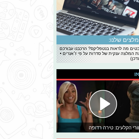
לצים שלנו:
ים מה לראות בנטפליקס? הרכבנו עבורכם
 המלצה ענקית של סדרות על פי ז׳אנרים •
כן)
או
רי הקלעים: טירה רדופה