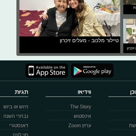
ת
טיילור מלכוב - מעלים זיכרון
זיכרון
כן
ווידיאו
תגיות
The Story
היוש או ביוש
אינסטוש
נבחרי השנה
רשת
ערוץ Zoom
דאנסטורי
סוי לונה