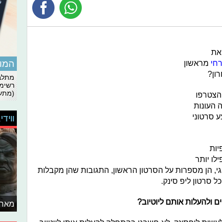
את
המומ
חי
מראשון
רון?
מתלבט
רשימת
(מתעד
הצטרפו
פתח תקווה העונות
 סרטוני
ווידי
יות
לו יותר
גי, הן מספרות על הסרטון הראשון, התגובות שהן מקבלות
כל סרטון ליפ סינק.
ם ולהעלות אותם ליוטיוב?
מאחו