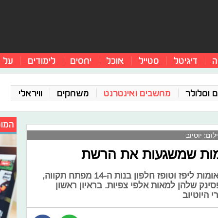
ה
דיגיטל
סטייל
אוכל
יחסים
לימודים
על 
 וסלולר
מחשבים ואינטרנט
משחקים
וויראלי
המומ
ם: יוטיוב
מות שמשגעות את הרשת
התאומים מזרחי, אתם לא לבד. התאומות ליפז וטופז חלפון בנות ה-14 מפתח תקווה,
סינק שלהן למאות אלפי צפיות. בראיון ראשון
 היוטיוב