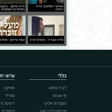
מאחורי הקלעים: טירה
חיית החושך - בעקבו
רדופה
הסיפורים הקסומים
טליה עובדיה - מעלים זיכרון
עומר נודלמן - מעלים 
כללי
ערוצי תו
דברו איתנו
מוזיקה
מי אנחנו
סטייל
הצטרפו אלינו
דיגיטל ו
פרסום לבני נוער
לימודים