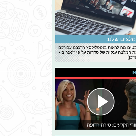
לצים שלנו:
ים מה לראות בנטפליקס? הרכבנו עבורכם
 המלצה ענקית של סדרות על פי ז׳אנרים •
כן)
או
רי הקלעים: טירה רדופה