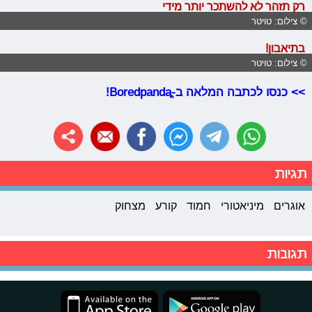
רק תזהר לא להשתכר יותר מידי
© צילום: טויטר
בתיאבון!
© צילום: טויטר
>> כנסו לכתבה המלאה ב-Boredpandaֱ!
תגיות
אוגרים
מיניאטורי
חמוד
קורע
מצחוק
תגובות