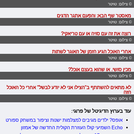
© צילום: טויטר
מאסטר שף הבא: והפעם אתגר הדגים
© צילום: טויטר
רוצה את זה עם סויה או עם טריאקי?
© צילום: טויטר
אחרי האוכל הגיע הזמן של האוגר לשתות
© צילום: טויטר
מכין סושי. או שהוא בעצם אוכל?
© צילום: טויטר
לא מתאים להשתתף ב"הצילו אני לא יודע לבשל" אחרי כל האוכל
הזה
© צילום: טויטר
עוד בערוץ הדיגיטל של פרוגי
:
אופס? ילדים מגיבים למצלמות ישנות וציפור במשחק ספורט
Echo השמיעי קול! העוזרת הקולית החדשה של אמזון