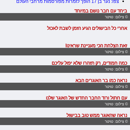
צפו: נער בן 17 הופך לזמרות מפורסמות מרחבי העולם
ביחד עם חבר נושם במיוחד
© צילום: טויטר
אחרי כל הבישולים הגיע הזמן לשבת לאכול
זאת הצלחת הכי מעניינת שראינו!
© צילום: טויטר
כמה חמודים, רק תזהרו שלא יפול עליכם
© צילום: טויטר
נראה כמו בר האוגרים הבא
© צילום: טויטר
עם חתול ורוד החבר החדש של האוגר שלנו
© צילום: טויטר
נראה שהאוגר ממש טוב בבישול
© צילום: טויטר