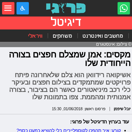
דיגיטל
מחשבים ואינטרנט
משחקים
וויראלי
© צילום: אינסטגרם
מקסים: אמן שמצלם חפצים בצורה
הייחודית שלו
אשיקואה רידוואן הוא צלם שלאחרונה פיתח
פרויקטים שמתמקדים בצילום חפצים ובעיקר
כלי רכב מיניאטורים כאשר הם בציבור, בצורה
אמנותית ומהממת. צפו בתמונות שלו
יובל שיפמן
פרסום ראשון: 01/06/2018, 15:30
עוד בערוץ הדיגיטל של פרוגי:
קורע: איך תהפכו לקוספליירים בלי להוציא כמעט כסף?