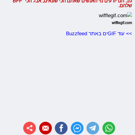
10. הם יודעים מי האנשים שאתם הכי שונאים, אבל הכי "BFF"
שלהם.
wifflegif.com
>> עוד GIFים באתר Buzzfeed