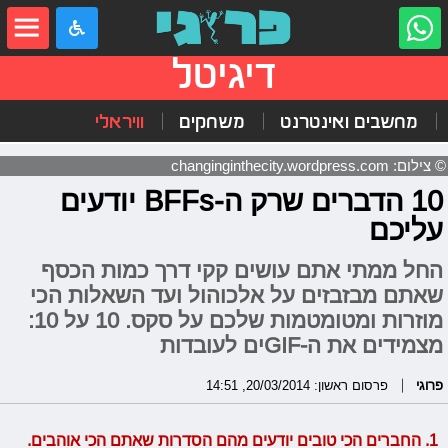
דיגיטל
מחשבים ואינטרנט
משחקים
וויראלי
© צילום: changinginthecity.wordpress.com
10 הדברים שרק ה-BFFs יודעים
עליכם
החל ממתי אתם עושים קקי דרך כמות הכסף
שאתם מבזבזים על אלכוהול ועד השאלות הכי
מוזרות ומטומטמות שלכם על סקס. 10 על 10:
מצמידים את ה-GIFים לעובדות
פרוגי
פרסום ראשון: 20/03/2014, 14:51
1. החברים הכי טובים יודעים מהם הסדרות שאתם הכי אוהבים.