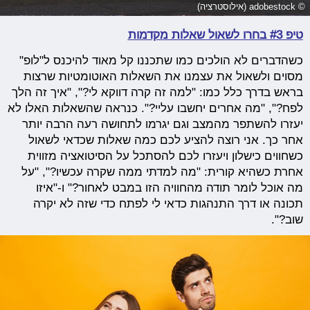
© adobestock (אילוסטרציה)
טיפ #3 בחרו לשאול שאלות מקדמות
כשהדברים לא הולכים כמו שתכננו קל מאוד להיכנס ל"לופ"
מסוים ולשאול את עצמנו את השאלות האוטומטיות שרצות
בראש בדרך כלל כמו: "למה זה קרה דווקא לי?", "איך זה הלך
לפח?", "מה אחרים יחשבו עליי?". כנראה שהשאלות האלו לא
יעזרו להשתפר מהמצב וגם יגרמו לתחושה רעה הרבה יותר
אחר כך. אני רוצה להציע לכם כמה שאלות שכדאי לשאול
כשחווים כישלון ויעזרו לכם להסתכל על הסיטואציה מזווית
אחרת כשהיא קורית: "מה למדתי ממה שקרה עכשיו?", "על
מה אוכל לומר תודה מהחוויה הזו במבט לאחור?" ו-"איזו
תכונה או דרך התנהגות כדאי לי לפתח כדי שזה לא יקרה
שוב?".