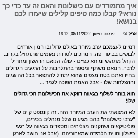
איך מתמודדים עם כישלונות והאם זה עד כדי כך
נוראי? קבלו כמה טיפים קלילים שיעזרו לכם
בנושא!
אריק נני
פרסום ראשון: 08/11/2022, 16:12
דמיינו לעצמכם ערב מיוחד באולם גדול ובו המון אורחים
לבושים בביגוד יפה, המחכים לסדרת נאומים שתתחיל בקרוב.
הקהל מתרגש ומוחא כפיים - עולה הנואם הראשון ומתחיל
לדבר. הנואם משתף ומספר בהתלהבות על הרגעים הגדולים
בחייו ואתם בטח מצפים שהוא יתחיל להתפאר בכל ההישגים
וההצלחות שלו - אבל האמת הפוכה לגמרי...
הוא בוחר לשלוף בגאווה דווקא את
הכישלונות
הכי גדולים
שלו!
לא המצאתי את הערב המיוחד הזה. זה קונספט קיים של
"ערבי כישלונות" בהם מגיעים שלל מנהלים בכירים,
פוליטיקאים ושחקנים מצליחים ומספרים בגאווה על רגעי
כישלון וחווית הלמידה שמאחוריהם. (אבל אני חושב לארגן