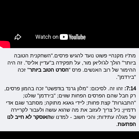
מת'יו מקנהיי פשוט נועד להגיש פרסים."השחקנית הטובה
ביותר" הולך לג'וליאן מור, על תפקידה ב"עדיין אליס". זה היה
ההימור של רוב האנשים. פרס "
הסרט הטוב ביותר
" זכה
"בירדמן".
7:14:
זהו זה. לסיכום: "מלון גרנד בודפשט" זכה בהמון פרסים,
רק חבל שהם הפרסים הפחות שווים; "בירדמן" שולט;
"התבגרות" קצת פחות; ליידי גאגא מתוקה; מסתבר שגם אדי
רדמיין; ניל צריך לעזוב את מה שהוא עושה ולעבור לקריירה
של מגלה עתידות; והכי חשוב - למדנו ש
האוסקר לא חייב לנו
הפתעות
.