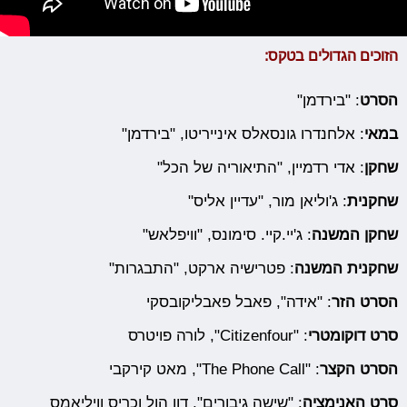
הזוכים הגדולים בטקס:
הסרט
: "בירדמן"
במאי
: אלחנדרו גונסאלס אינייריטו, "בירדמן"
שחקן
: אדי רדמיין, "התיאוריה של הכל"
שחקנית
: ג'וליאן מור, "עדיין אליס"
שחקן המשנה
: ג'יי.קיי. סימונס, "וויפלאש"
שחקנית המשנה
: פטרישיה ארקט, "התבגרות"
הסרט הזר
: "אידה", פאבל פאבליקובסקי
סרט דוקומטרי
: "Citizenfour", לורה פויטרס
הסרט הקצר
: "The Phone Call", מאט קירקבי
סרט האנימציה
: "שישה גיבורים", דון הול וכריס וויליאמס