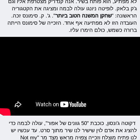
לא מפתיע, הוא פותח בשיר. אנה קנדריק מצטרפת אליו וגם
ג'ק בלאק. לופיטה ניונגו עולה לבמה ומציגה את הקטגוריה
הראשונה: "
שחקן המשנה הטוב ביותר
". ג'. ק. סימונס זכה.
העובדה הזו לא מפתיעה אף אחד. הזכייה של סימונס הייתה
ברורה כשמש, כולם הימרו עליו.
דקוטה ג'ונסון,
כוכבת "50 גוונים של אפור", עולה לבמה כדי
להציג את אדם לוין שישיר לנו שיר מתוך סרט. עד עכשיו יש
לנו פתיח מוצלח וזכייה צפויה מראש מצד מר "Not my