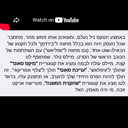
באמצע הטקס ניל נעלם, ומוצאים אותו ממש מהר. מתסבר
שכל העסק הזה הוא בכלל מחווה ל"בירדמן" ולכל הקטע של
הכאילו-שוט-אחד, (גם מחווה ל"וופליאש") עם השתתפות של
הכוכב הראשי של הסרט, מיילס טלר, שמתופף לנו
קצת. מיילס עולה לבמה ומציג את קטגוריית
"מיקס סאונד"
שהולך ל"וויפלאש".
"עריכת סאונד"
הולך ל"צלף אמריקאי". זה
הולך להיות הפרס היחידי שלך להערב, אז תתפנק עליו. ג'ראד
לטו מציג את קטגורית
"שחקנית המשנה"
,
פטרישה ארקט
זוכה. מי היה מאמין, הא?