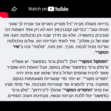
בדיחה מעולה מבית "ניל פטריק האריס אני אוכיח לך שאני
מנחה טוב":
"בנדיקט קמברבאץ' הוא לא רק אחד השמות הכי
מגניבים בתעשייה, אלא
גם הדרך שבה
ג'ון טרבולטה הוגה את
שמו של בן אפלק
". מיד לאחד הבדיחה הזו, עולים טרבולטה
ועדינה מנזל לבמה, מביך. חוץ מזה, "סלמה" זכה ב"
שיר
המקורי
".
"
הפסקול המקורי
" הולך ל"מלון גרנד בודפשט". יש אשליה
ש"מלון גרנד בודפשט" שולט בטקס, אבל האמת היא שסביר
מאוד להניח שהפרס הגדול ביותר שהוא יצא איתו יהיה
"תסריט מקורי". יש יותר מדי קטגוריות משעממות בטקס,
מסקנה: צריך להמציא עוד קטגרויות מגניבות. אדי מרפי מציג
את פרס "
התסריט המקורי
" שהולך ל"בירדמן". "מלון גרנד
בודפשט" יכול ללכת הביתה עכשיו, מבחינתו הערב הסתיים.