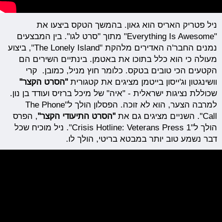
ניל פטריק האריס הוא גאון. בהמשך הטקס ביצעו את
"Everything Is Awesome" מתוך "סרט לגו". בין המבצעים
נמנים החבר'ה האדירים מלהקת "The Lonely Island", ביצוע
מעולה כי הוא כלל בתוכו את באטמן. בינתיים השירים הם
הקטעים הכי טובים בטקס. כלומר חוץ מניל, כמובן. קרי
וושינגטון וג'ייסון בייטמן מציגים את קטגורית
"הסרט הקצר"
שכוללת נציגות ישראלית - "איה" של מיכל ברזיס ועודד בן נון.
למרבה הצער, הוא לא זוכה. הפסלון הולך ל"The Phone
Call". השניים מציגים גם את
"הסרט התיעודי הקצר"
, הפרס
הולך ל"Crisis Hotline: Veterans Press 1". ניל מוכיח שכל
דבר נשמע טוב יותר במבטא בריטי, הולך לו.