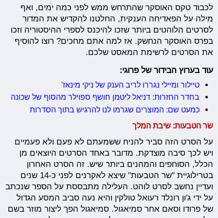
לכבוד טקס האוסקר שהתרחש ממש לפני כמה ימים, ואף
מילה על הפאדיחה הענקית, החלטנו להקדיש את המדור
לסרטים הלוהטים ביותר שזכו להיכנס לספרי ההיסטוריה וזכו
בפרס האוסקר הנחשק. אז למה אתם מחכים? רוצו להוסיף
את הסרטים לרשימת המאסט שלכם.
עוד בערוץ הבידור של פרוגי:
טיילור ומיילי נגררו לריב הענק של ניקי מינאז'
בחדר החזרות: דניאל ליטמן חושף ספוילר מהסוף של שכונה
כמעט שם: המוצרים שגרמו לנו להרגיש בתוך הסדרות
שר הטבעות: שיבת המלך
על הסרט הזה סביר להניח ששמעתם לא פעם ולא פעמיים
ויש לכך סיבה מוצדקת. מדובר באחד הסרטים היוצאים מן
הכלל, הסוחפים והמהנים ביותר שיש. זה הסרט האחרון
בטרילוגיית "שר הטבעות" שיצא לאקרנים לפני כ-14 שנים
ועדיין נחשב לסרט לוהט. העלילה מתבססת על הספר שנכתב
על ידי ג'ון רונלד רעואל טולקין והיא נעה סביב המסע הגדול
של פרודו וסאם אחר סמיאגול. סמיאגול הפך ליצור מוזר בשם