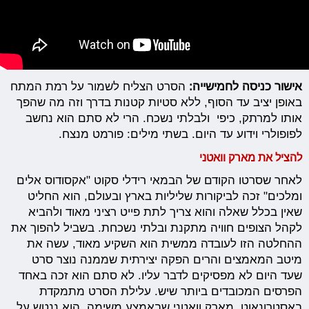
אישור כניסה לחמישייה:
הסרט הצליח לשמור על רמת המתח
באופן יציב עד הסוף, ללא סטיות קטנות בדרך וזה מה שהפך
אותו למרתק, כיפי ולבלתי נשכח. הרי לא סתם הוא נחשב
לפופולרי וידוע עד היום. בשתי מילים: פורמט מנצח.
להציל את מארק וואטני
לאחר שסרטו הקודם של הבמאי רידלי סקוט "אקסודוס אלים
ומלכים" זכה לביקורות שליליות בארץ ובעולם, הוא החליט
שאין בכלל שאלה והוא צריך לתת פייט רציני מאוד ולהביא
לקהל הצופים חוויה מתקנת ובלתי נשכחת. בשביל להפוך את
ההחלטה הזו לעובדה ממשית הוא השקיע מאוד, עשה את
מיטב המאמצים והרים הפקה יצירתית שממנה נוצר סרט
שעד היום לא מפסיקים לדבר עליו. לא סתם הוא זכה באחד
הפרסים המכובדים ביותר שיש. עלילת הסרט מתמקדת
באסטרונאוט, מארק וואטני שבאמצע משימה, הוא ננטש על