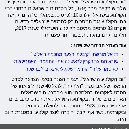
"יום הקולנוע הישראלי" יוצא לדרך בפעם הרביעית, ובמשך יום
שלם שיתקיים מחר (6.9), כל הסרטים הישראלים ברחבי בתי
הקולנוע בישראל יעלו 10₪ לכרטיס. במהלך כל היום יקדישו
בתי הקולנוע את המסכים רק לסרטים ישראליים חדשים
ויוקרנו 33 סרטים ממיטב הקולנוע הישראלי לשנת 2017,
חלקם יוקרנו בהקרנות בכורה חד פעמיות.
עוד בערוץ הבידור של פרוגי:
דניאל מורשת: "קיבלתי הצעה מתכנית ריאליטי"
גיורא חמיצר הקרין לראשונה את "החממה" האמריקאית
לא שמר עליה? הדרמה של גילי איצקוביץ' בהשקה
"יום הקולנוע הישראלי", יעמוד השנה בסימן הצדעה לסרטו
הראשון של אבי נשר, "הלהקה", לרגל 40 שנה ליציאתו של
הסרט לאקרנים. "הלהקה" הוא מהסרטים הישראלים
האהובים בתולדות בקולנוע הישראלי. את הסרט כתב וביים
אבי נשר בשנת
1978
, והסרט זכה להצלחה קופתית
וביקורתית. נשר אף יקבל "הוקרה ליוצר קולנוע" במסגרת היום
הזה.
מירי רגב במסר לפרוגי