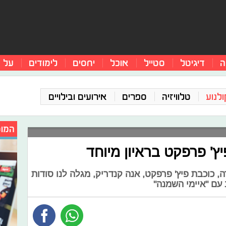
ה
דיגיטל
סטייל
אוכל
יחסים
לימודים
על 
ולנוע
טלוויזיה
ספרים
אירועים ובילויים
המומ
יץ' פרפקט בראיון מיוחד
כוכבת פיץ' פרפקט, אנה קנדריק, מגלה לנו סודות
 עם "איימי השמנה"