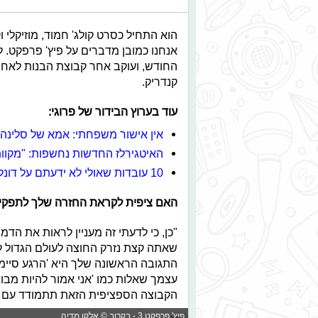
הוא התחיל כסרט קולג' חמוד, מוזיקלי 
אנחנו כמובן מדברים על פיץ' פרפקט.
החודש, ועוקב אחר קבוצת הבנות לאחר 
קנדריק.
עוד בערוץ הבידור של פרוגי:
אין אישור משפחתי: אמא של סלינה 
האיטגירלז החדשות נחשפות: "מקוות
10 עובדות שאולי לא ידעתם על דונלד דאק
האם ציפית לקראת החזרה שלך לתפקיד
"כן, כי לדעתי זה מעניין לראות את הדמ
שאתה קצת נזרק החוצה לעולם הגדול ללא
התגובה הראשונה שלך היא 'הרגע סיימ
עצמך שאלות כמו 'אני אמור להיות מבוגר
הקבוצה הספציפית הזאת תתמודד עם ה
פיץ' פרפקט 3 - בקרוב © אלקו מדיה