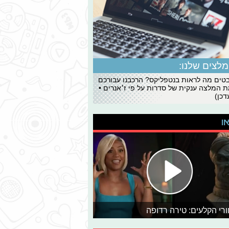
לצים שלנו:
ים מה לראות בנטפליקס? הרכבנו עבורכם
 המלצה ענקית של סדרות על פי ז׳אנרים •
כן)
או
רי הקלעים: טירה רדופה