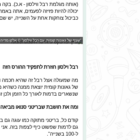
(אותה מגלמת רבל ווילסון - א.כ). בק
יכולה להיות פזיזה לפעמים, אתה באמת
כביכול צוחקות אחת על השנייה, יש שם
"שצף של גאונות קומית, עם רבל ווילסון" © אלקו מדיה
רבל וילסון חוזרת לתפקיד ההורס הזה
מה שמעולה אצל רבל זה שהיא חכמה ומ
של גאונות קומית יוצאת ממנה כשהיא 
שנשארים בדמות לאורך כל הזמן ולכן ז
ומה את חושבת שבריטני סנואו מביאה 
קודם כל, בריטני מתוקה כמו עוגה גם 
ל-100 בשנייה".