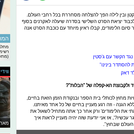
וקטן ובין לילה הפך להצלחה מסחררת בכל רחבי העולם.
 לכבוד יציאת הסרט השלישי בסדרה שיעלה לאקרנים בסוף
סיום הלימודים, קבלו ראיון מיוחד עם כוכבת הסרט אנה
המומ
מתלבט
רשימת
נגד הקשר עם ג'סטין
(מתעד
 להסתדר בינינו"
ווידי
 ולקבוצת הא-קפלה של "הבלות"?
ויות מחוץ לכותלי בית הספר ובנקודת הזמן הזאת בחיים,
 הגנה - וזה רגע מעניין בחיים של כל אחד מאיתנו.
תי את הלימודים' ורק אחר כך אתה מתחיל לשאול את
 עכשיו?', אז אני יודעת שזה יהיה מעניין לראות איך
מאחו
עולם שבחוץ".