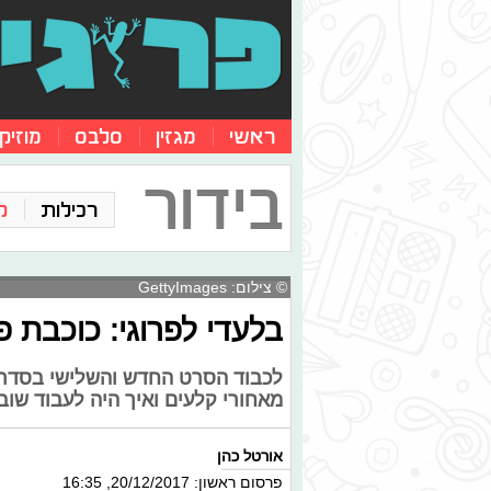
ראשי
מגזין
סלבס
מוזיק
בידור
רכילות
ק
© צילום: GettyImages
בלעדי לפרוגי: כוכבת פ
לכבוד הסרט החדש והשלישי בסדרה, 
מאחורי קלעים ואיך היה לעבוד שוב
אורטל כהן
פרסום ראשון: 20/12/2017, 16:35