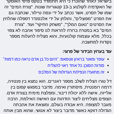
בישראל לאחר שהוכרז כי היא תתמודד בטקס פרסי האוסקר
של האקדמיה לקולנוע ב-13 קטגוריות שונות. "צורת המים" זה
שמו של הסרט, אשר נכתב על ידי ונסה טיילור, שכתבה גם
את הסרט "מפוצלים", והולחן על ידי אלכסנדר דספלה שהלחין
את הסרטים "נאום המלך", "משחק החיקוי" ועוד. "צורת
המים" בא במטרה ברורה להראות לנו סיפור אהבה לא צפוי
בכלל, מלא עוצמות קולנועיות, והוא מצליח להעלות מספר
נקודות למחשבה.
עוד בערוץ הבידור של פרוגי:
עופר ומאור בראיון ווטסאפ: "היום כל בן אדם נראה כמו דמות"
סודות הסוכן: כל אחד ראוי להצליח
זה מתועד! הנפילות הגדולות של הסלבס
דל טורו הצליח לשלב מספר ז'אנרים. הוא נמצא בין פנטזיה,
דרמה רומנטית, מיסתורין ואימה. מדובר במפגש קסום בין
אלייזה, אישה ללא יכולת דיבור, ומפלצת מימית בצורת אדם.
הצופים מצליחים ליצור הזדהות עם האישה האילמת, הרבה
מעבר למצופה. היא אבודה בעולם, ומוצאת את אהבתה
הגדולה דווקא כאשר מדובר ביצור לא אנושי, שהוא מבין אותה