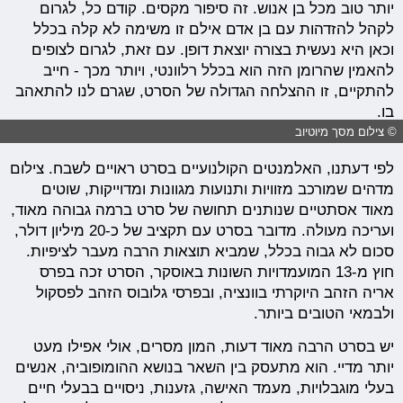
יותר טוב מכל בן אנוש. זה סיפור מקסים. קודם כל, לגרום
לקהל להזדהות עם בן אדם אילם זו משימה לא קלה בכלל
וכאן היא נעשית בצורה יוצאת דופן. עם זאת, לגרום לצופים
להאמין שהרומן הזה הוא בכלל רלוונטי, ויותר מכך - חייב
להתקיים, זו ההצלחה הגדולה של הסרט, שגרם לנו להתאהב
בו.
© צילום מסך מיוטיוב
לפי דעתנו, האלמנטים הקולנועיים בסרט ראויים לשבח. צילום
מדהים שמורכב מזוויות ותנועות מגוונות ומדוייקות, שוטים
מאוד אסתטיים שנותנים תחושה של סרט ברמה גבוהה מאוד,
ועריכה מעולה. מדובר בסרט עם תקציב של כ-20 מיליון דולר,
סכום לא גבוה בכלל, שמביא תוצאות הרבה מעבר לציפיות.
חוץ מ-13 המועמדויות השונות באוסקר, הסרט זכה בפרס
אריה הזהב היוקרתי בוונציה, ובפרסי גלובוס הזהב לפסקול
ולבמאי הטובים ביותר.
יש בסרט הרבה מאוד דעות, המון מסרים, אולי אפילו מעט
יותר מדיי. הוא מתעסק בין השאר בנושא ההומופוביה, אנשים
בעלי מוגבלויות, מעמד האישה, גזענות, ניסויים בבעלי חיים