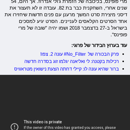
מרי פופינס, בכיכובה של הזמרת ג'ולי אנדרוז. אך היום, 54
שנים אחרי, השחקנית כבר בת 82. עובדה זו לא תעצור את
דיסני מיצירת סרט המשך מרענן עם פנים חדשות שיחזירו את
אחד הסרטים הקלאסים לעניינים. הסרט יגיע למסכים
בישראל ב-27 בדצמבר 2018 ושמו יהיה "שובה של מרי
פופינס".
עוד בערוץ הבידור של פרוגי:
פרק הבכורה של No_Filter# עונה 2. צפו!
רכילות בקטנה: לי ואליאנה יגלמו זוג בסדרה חדשה
ברור שהיא עונה לו: קיילי דחתה הצעת נישואין מטראוויס