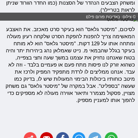
ומשחק הצבעים הנהדר של הסצנות (כמו החדר הוורוד שניתן
לראות בטריילר).
© צילום: באדיבות פורום פילם
לסיכום, "מיסטר גלאס" הוא בעיקר סרט מאכזב. את האצבע
המאשימה צריך להפנות להפקת הסרט שלקחה רעיון מעולה
ומתחה אותו על 129 דקות. "מיסטר גלאס" הוא לא מותח
בעיקר בגלל שהבמאי מ. נייט שאמלאן נהג ביהירות יתר והיה
בטוח שאנחנו נחזיק את עצמנו במשך שעה וחצי בצפייה,
כשהוא זורק לנו פיסות מתח פעם או פעמיים בלבד - וזה לא
עבד. אנחנו ממליצים לו לרדת מתפקיד המפיק ולרכז את
מיטב כוחותיו ביכולות הבימוי המעולות שיש לו, בדיוק כמו
שעשה "בספליט". אבל במקרה של "מיסטר גלאס" גם משחק
מצויין, פסקול מצמרר ותיאור אווירה מעולה לא מספיקים כדי
להפוך אותו למעניין מספיק.