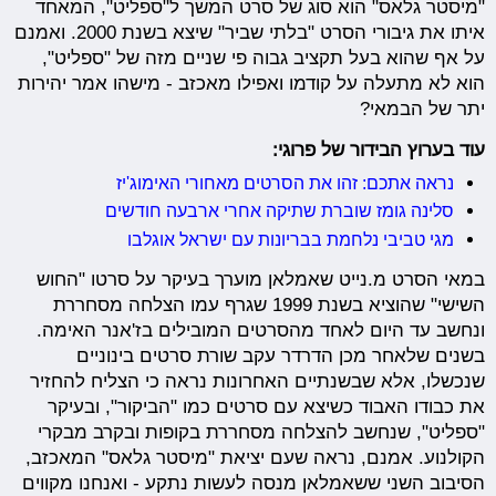
"מיסטר גלאס" הוא סוג של סרט המשך ל"ספליט", המאחד
איתו את גיבורי הסרט "בלתי שביר" שיצא בשנת 2000. ואמנם
על אף שהוא בעל תקציב גבוה פי שניים מזה של "ספליט",
הוא לא מתעלה על קודמו ואפילו מאכזב - מישהו אמר יהירות
יתר של הבמאי?
עוד בערוץ הבידור של פרוגי:
נראה אתכם: זהו את הסרטים מאחורי האימוג'יז
סלינה גומז שוברת שתיקה אחרי ארבעה חודשים
מגי טביבי נלחמת בבריונות עם ישראל אוגלבו
במאי הסרט מ.נייט שאמלאן מוערך בעיקר על סרטו "החוש
השישי" שהוציא בשנת 1999 שגרף עמו הצלחה מסחררת
ונחשב עד היום לאחד מהסרטים המובילים בז'אנר האימה.
בשנים שלאחר מכן הדרדר עקב שורת סרטים בינוניים
שנכשלו, אלא שבשנתיים האחרונות נראה כי הצליח להחזיר
את כבודו האבוד כשיצא עם סרטים כמו "הביקור", ובעיקר
"ספליט", שנחשב להצלחה מסחררת בקופות ובקרב מבקרי
הקולנוע. אמנם, נראה שעם יציאת "מיסטר גלאס" המאכזב,
הסיבוב השני ששאמלאן מנסה לעשות נתקע - ואנחנו מקווים