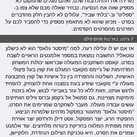
מורידה את ההתלהבות שלנו, ואתם מגלים שהמקום לא
מספיק שווה את הנסיעה. נבהיר שאלה מכם שלא צפו ב-
"ספליט" וב-"בלתי שביר", עלולים לא להבין חלק מהדברים
בסרט - מכיוון שהוא לא מתאמץ מספיק כדי להסביר לכם על
הפרטים מהסרטים הקודמים.
© צילום: באדיבות פורום פילם
אז אם יש לו עלילה רעה, למה "מיסטר גלאס" הוא לא כישלון
טוטאלי? התשובה נמצאת במספר אלמנטים הראויים לשבח
בסרט. קאסט השחקנים המעולה שבראשו יכולות המשחק
המדהימות של ג'יימס מקאבוי המגלם את קווין בעל פיצולי
האישיות, השליטה וההפרדה בין כל אישיות של קווין מתבצעת
מעולה ע"י מקאבוי שיודע בעת בסצנה אחת להצחיק, להפחיד
ולרגש אותנו, וזאת ללא כל עזר באביזרי לבוש, אלא בזכות
מימיקות מצויינות. גם סמואל אל ג'קסון וברוס וויליס הוותיקים
עושים עבודה מעולה. מעבר לשחקנים שמרימים את הסרט,
"מיסטר גלאס" מתעטר בפסקול מדהים שלמרות הביצוע
ההפקתי הרע, יוצר הפסקול, ווסט דילן ת'ורדסון יוצר אווירת
מתח מופתית המלווה בחריקת כינורות מלחיצים. עוד אלמנט
שמרים את הסרט, היא טכניקת הצילום הנהדרת, הלוקיישן,