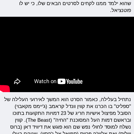
שהוא ילמד ממנו לקחים לסרטים הבאים שלו, כי יש לו
פוטנציאל.
נתחיל בעלילה, כאמור הסרט הוא המשך לאירועי העלילה של
"ספליט" בו הכרנו את קווין וונדל קראמב (ג'יימס מקאבוי)
הסובל מפיצול אישיות חריג של 23 דמויות התקועות בתוכו
ובראשם דמות העל המסוכנת "החיה" (The Beast). קווין
נשלח למוסד לחולי נפש שם הוא פוגש את דיוויד דאן (ברוס
וויליס) ואת אלייז'ה פרייס (סמואל אל ג'קסון), שניהם בעלי