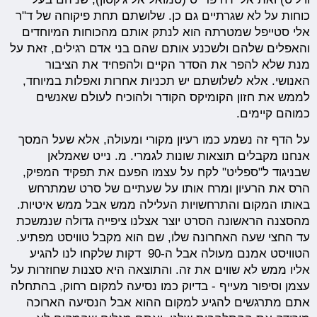
כוחות על לא שגרתיים גם כן. שלושתם תחת פיקוחה של ד"ר
אלי סטייפל שמטרתה הוא לנתק אותם מהכוחות המיוחדים
והאפלים שלהם ולשכנע אותם שהם בני אדם רגילים, זאת על
מנת שלא להפר את הסדר הקיים ולהפחיד את הציבור
האנושי. אלא לשלושתם יש תכניות אחרות ואפלות במיוחד,
לממש את חזון הקומיקס הקודר ולהוכיח לעולם שאנשים
כמוהם קיימים.
על הדף זה נשמע כמו רעיון מקורי ומעולה, אלא שעל המסך
אנחנו מקבלים תוצאות שונות לגמרי. מ. נייט שאמלאן
שבניגוד ל"ספליט" לקח על עצמו הפעם את תפקיד המפיק,
הרס את הרעיון ומרח אותו על שעתיים של סרט שמתרחש
באותו המקום והתרחשויות העלילה ממש אבל ממש איטיות.
מהסצנה הראשונה הסרט יוצר אצלנו ציפייה גדולה שנמשכת
עד החצי שעה האחרונה שלו, שם הוא מקבל טוויסט מפתיע.
הטוויסט אמנם מעולה אבל ה-90 דקות שלקחו לנו להגיע
אליו ממש לא שווים את זה. והתוצאה היא סצנות שחוזרות על
עצמן וסיפור מעייף - בדיוק כמו נסיעה למקום רחוק, בהתחלה
אתם מתרגשים להגיע למקום ההוא אבל הנסיעה הארוכה