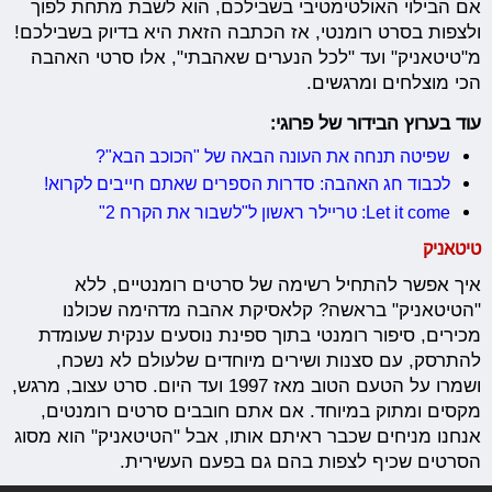
אם הבילוי האולטימטיבי בשבילכם, הוא לשבת מתחת לפוך
ולצפות בסרט רומנטי, אז הכתבה הזאת היא בדיוק בשבילכם!
מ"טיטאניק" ועד "לכל הנערים שאהבתי", אלו סרטי האהבה
הכי מוצלחים ומרגשים.
עוד בערוץ הבידור של פרוגי:
שפיטה תנחה את העונה הבאה של "הכוכב הבא"?
לכבוד חג האהבה: סדרות הספרים שאתם חייבים לקרוא!
Let it come: טריילר ראשון ל"לשבור את הקרח 2"
טיטאניק
איך אפשר להתחיל רשימה של סרטים רומנטיים, ללא
"הטיטאניק" בראשה? קלאסיקת אהבה מדהימה שכולנו
מכירים, סיפור רומנטי בתוך ספינת נוסעים ענקית שעומדת
להתרסק, עם סצנות ושירים מיוחדים שלעולם לא נשכח,
ושמרו על הטעם הטוב מאז 1997 ועד היום. סרט עצוב, מרגש,
מקסים ומתוק במיוחד. אם אתם חובבים סרטים רומנטים,
אנחנו מניחים שכבר ראיתם אותו, אבל "הטיטאניק" הוא מסוג
הסרטים שכיף לצפות בהם גם בפעם העשירית.