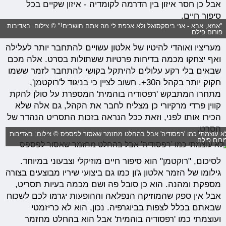
אבל כן חסר איזון בין הדרמה לקומדיה - איזון שקיים בכל
סיפור חיים.
"אמא, אבא - אני ביסקסואל ולא אכפת לי מה אתם חושבים!" © צילום: באדיבות
פורום פילם
מעריציו ואוהדי להיטיו של אלטון עשויים להתחבר יותר לעלילה
ואף יצחקו מכמה בדיחות פרטיות ששתולות בסרט. אלה מכם
שבאים בלי רקע עלולים להיתקל בקושי להתחבר לזמר ששמו
חקוק יותר בקהל ה30+. חשוב לציין כי בניגוד ל'רוקטמן',
מתחרו המתבקש 'רפסודיה בוהמית' המספרת על סולן להקת
קווין פרדי מרקיורי כן מצליח לחבר את הקהל, גם אלה שלא
הכירו אותו לפני, וזאת ככל הנראה בזכות התסריט הנהדר של
הסרט.
א עוצמתי כמו 'רפסודיה' אבל בהחלט מחזמר שאסור לפספס © צילום: באדיבות
ורום פילם
לסיכום, "רוקטמן" הוא סיפור חיים מוזיקלי וצבעוני במיוחד.
גילומו של הזמר אלטון ג'ון כמו גם ביצועי שיריו מבוצעים בצורה
מספקת ומהנה. הוא כן סובל פה ושם מכמה בעיות תסריט,
אבל אין ספק שהמוזיקה הנפלאה וההופעות יגרמו לכם לשכוח
שבאתם בכלל לצפות בביוגרפיה. נכון, הוא לא כריזמטי
ועוצמתי כמו 'רפסודיה בוהמית' אבל הוא בהחלט מחזמר