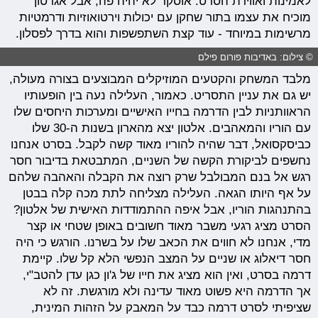
לאמינות ואווירת הסרט. אוסקר לא יהיה פה, אבל אגרטון
מוכיח את עצמו בתור שחקן עם יכולות וירטואוזיות ודרמטיות
מרשימות במיוחד - עוד קצת השתפשפות והוא בדרך לפסלון.
© צילום: באדיבות פורום פילם
מלבד המשחק והקטעים המוזיקלים המבוצעים בצורה מעולה,
יש גם את עניין התסריט. כאמור, העלילה נעה בין הופעותיו
הראוותניות לבין הדרמה בחייו האישיים ומערכות היחסים שלו
עם הוריו והמאהבים. אלטון יצא מהארון בשנות ה-30 שלו
כביסקסואל, דבר שהיה להוריו מאוד קשה לקבל. בסרט אנחנו
נחשפים לביקורת הקשה של השניים, המתבטאת בדיבור חסר
רגש אל בנם המבולבל שרק רוצה את הקבלה והאהבה שלהם
על אף היותו הגאה. העלילה מצליחה לתת מכה קלה בבטן
בהתנהגות הוריו, אבל איפה ההתמודדות האישית של אלטון?
הסרט מציג רגעי משבר מאוד חשובים באופן שטחי או קצר
מדי, אנחנו לא חווים את הכאב שלו על בשרנו. הורגש כי היה
חסר דיאלוג או שניים על המצב הנפשי הלא קל שלו. קיימת
דרמה בסרט, ואין הוא מציג את חייו של ג'ון כגן עדן להטב"י,
אך הדרמה היא פשוט מאוד עדינה ולא מורגשת. זה לא
שציפיתי לסרט דרמה כבד על המאבק על הזהות המינית,