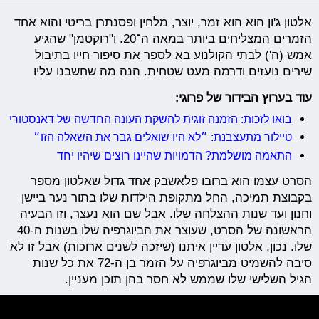
אלטון ג'ון הוא הוא זמר, יוצר, מלחין ופסנתרן בריטי והוא אחד
הזמרים המצליחים ביותר במאה ה־20. ו"רוקטמן" שהגיע
אמש (ה') לבתי הקולנוע בא לספר את סיפור חייו בתיבול
שירים נועזים ודרמה מעט שטחית. הנה מה שחשבנו עליו
עוד בערוץ הבידור של פרוגי:
בואו לזכות: הזמנה זוגית להשקת העונה החדשה של דאנסטורי
טיילור מתעצבנת: ״לא היו שואלים גבר את השאלה הזו״
התאמה מושלמת? הדמויות שהיינו רוצים שיהיו יחד
הסרט עצמו הוא ברובו פלאשבק אחד גדול שאלטון מספר
בקבוצת תמיכה, החל מתקופת הילדות שלו בתור נער ביישן
וחנון ועד שנות ההצלחה שלו. אבל שם הוא נעצר, וזו הבעיה
הראשונה של הסרט, שעוצר את הביוגרפיה שלו בשנות ה-40
שלו. נכון, אלטון עדיין איתנו (שיזכה לשנים ארוכות) אבל זו לא
סיבה להשמיט מביוגרפיה על הזמר בן ה-72 את כל שנות
הגיל השלישי שלו שממש לא חסר בהן תוכן מעניין.