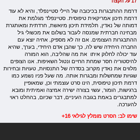
17 על הקצה
דרמת ההתבגרות בכיכובה של היילי סטיינפלד, והיא לא עוד
דרמת תיכון אמריקאית טיפוסית. סטיינפלד מגלמת את
דמותה של נאדין, תלמידת תיכון מיואשת, חרדתית ומאותגרת
מבחינה חברתית שמנסה לעבור בשלום את מכשולי גיל
ההתבגרות העצומים. אם זה לא מספיק, אחיה יוצא עם
החברה היחידה שיש לה, כך שהבן אדם היחידי, בערך, שהיא
עוד יכולה לחלוק איתו את מה שהליבה, הוא המורה
להיסטוריה חסר שמחת החיים ונטול השאיפות. אנו הצופים
מלווים את נאדין מקרוב בסדרה של התנסויות, טעויות ובחירות
שגויות שמחשלות ומבגרות אותה. מה שעל פניו נשמע כמו
דרמת תיכון טיפוסית, הינו סרט עוצמתי וכן, שמאופיין
ברגישות, הומור, עשוי בצורה ישירה אמיצה ואמיתית ומובא
למתבגרים באמת בגובה העיניים, דבר שכיום, בהחלט ראוי
להערכה.
שימו לב: הסרט מומלץ לגילאי 16+