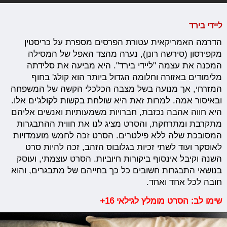
ליידי בירד
הדרמה האמריקאית עטורת הפרסים מספרת על כריסטין
מקפירסון (סירשה רונן), נערה מהצד האפל של המסילה
המכנה את עצמה "ליידי בירד". היא מביעה את סלידתה
מלימודים באזורה וחלומה הגדול ביותר הוא קולג' בחוף
המזרחי, אך מנועה בשל מצבה הכלכלי הקשה של המשפחה
ובאיסור אמה. למרות זאת היא שולחת בקשות לקולג'ים אלו.
היא חווה אהבה נכזבת, חברויות משמעותיות ואנשים אליהם
מתקרבת ומתרחקת, והסרט מציג לנו את חווית ההתבגרות
המסובכת שלה ללא פילטרים. הסרט זכה לחמש מועמדויות
לאוסקר ועוד לשתי זכיות בגלובוס הזהב, זכה להיות סרט
השנה וקיבל אינסוף ביקורות חיוביות. הסרט עוצמתי, ועוסק
בנושאי התבגרות חשובים כל כך בחייהם של מתבגרים, והוא
חובה לכל אחד ואחד.
שימו לב: הסרט מומלץ לגילאי 16+