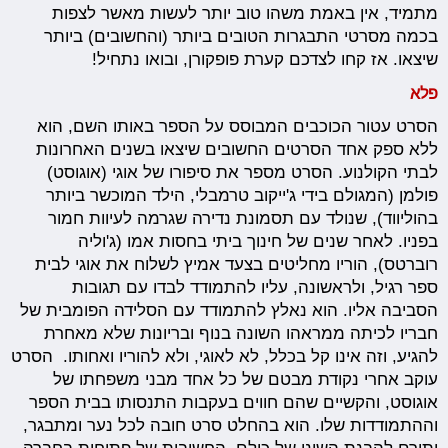
מתמיד, אין באמת משהו טוב יותר לעשות מאשר לצפות
בכמה מסרטי התבגרות הטובים ביותר (והחשובים) ביותר
שיצאו. אז קחו לצדכם קערת פופקורן, ובואו נתחיל!
פלא
הסרט עטור הכוכבים המבוסס על הספר באותו השם, הוא
ללא ספק אחד הסרטים החשובים שיצאו בשנים האחרונות
לבתי הקולנוע. הסרט מספר את סיפורו של אוגי (אוגוסט)
פולמן (המגולם בידי ג'ייקוב טרמבלי, הילד המוכשר ביותר
בהוליווד), שנולד עם תסמונת נדירה שגרמה לעיוות חמור
בפניו. לאחר שנים של חינוך ביתי בחסות אמו (ג'וליה
רוברטס), הוריו מחליטים בצעד אמיץ לשלוח את אוגי לבית
ספר רגיל, ולראשונה, עליו להתמודד לבדו עם תגובות
הסביבה אליו. הוא נאלץ להתמודד עם הסלידה הפומבית של
חבריו לכיתה ממראהו השונה בנוף ובריונות שלא מאחרת
להגיע, וזה אינו קל בכלל, לא לאוגי, ולא להוריו ואחותו. הסרט
עוקב אחרי נקודת מבטם של כל אחד מבני משפחתו של
אוגוסט, והקשיים שהם חווים בעקבות התנסותו בבית הספר
וההתמודדות שלו. הוא בהחלט סרט חובה לכל נער ומתבגר,