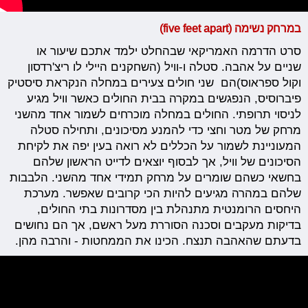
במרחק נשימה (five feet apart)
סרט הדרמה האמריקאי שבהחלט ילמד אתכם שיעור או
שניים על אהבה. סטלה ו-וויל (השחקנים היילי לו ריצ'רדסון
וקול ספראוס)הם שני חולים צעירים במחלה הנקראת סיסטיק
פיברוסיס, הנפגשים במקרה בבית החולים כאשר וויל מגיע
לניסוי תרופתי. החולים במחלה מוכרחים לשמור אחד מהשני
מרחק של מטר וחצי כדי להמנע מסיכונים, ותחילה סטלה
המעוניינת לשמור על הכללים לא רואה בעין יפה את לקיחת
הסיכונים של וויל, אך לבסוף יוצאים לדייט הראשון שלהם
בחשאי כשהם שומרים על מרחק תמידי אחד מהשני. הלבבות
שלהם במהרה מגיעים להיות הכי קרובים שאפשר. מערכת
היחסים הרומנטית מתנהלת בין מסדרונות בתי החולים,
בדיקות מעקבים וסכנה הסוררת מעל ראשם, אך הם נחושים
בדעתם שהאהבה תנצח. הכינו את הממחטות - והרבה מהן.