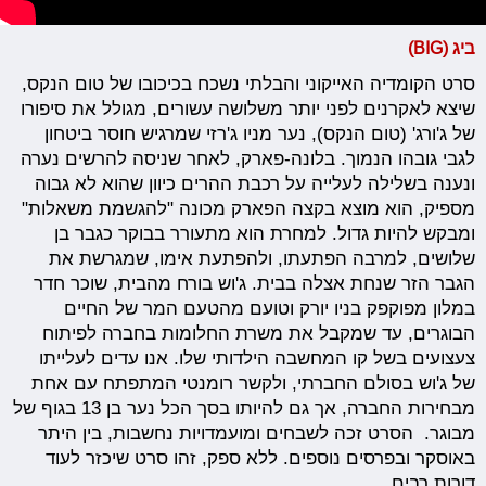
ביג (BIG)
סרט הקומדיה האייקוני והבלתי נשכח בכיכובו של טום הנקס,
שיצא לאקרנים לפני יותר משלושה עשורים, מגולל את סיפורו
של ג'ורג' (טום הנקס), נער מניו ג'רזי שמרגיש חוסר ביטחון
לגבי גובהו הנמוך. בלונה-פארק, לאחר שניסה להרשים נערה
ונענה בשלילה לעלייה על רכבת ההרים כיוון שהוא לא גבוה
מספיק, הוא מוצא בקצה הפארק מכונה "להגשמת משאלות"
ומבקש להיות גדול. למחרת הוא מתעורר בבוקר כגבר בן
שלושים, למרבה הפתעתו, ולהפתעת אימו, שמגרשת את
הגבר הזר שנחת אצלה בבית. ג'וש בורח מהבית, שוכר חדר
במלון מפוקפק בניו יורק וטועם מהטעם המר של החיים
הבוגרים, עד שמקבל את משרת החלומות בחברה לפיתוח
צעצועים בשל קו המחשבה הילדותי שלו. אנו עדים לעלייתו
של ג'וש בסולם החברתי, ולקשר רומנטי המתפתח עם אחת
מבחירות החברה, אך גם להיותו בסך הכל נער בן 13 בגוף של
מבוגר. הסרט זכה לשבחים ומועמדויות נחשבות, בין היתר
באוסקר ובפרסים נוספים. ללא ספק, זהו סרט שיכזר לעוד
דורות רבים.