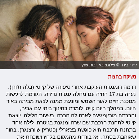
ליידי בירד © צילום: באדיבות yes
נשיקה בחצות
דרמה רומנטית העוקבת אחרי סיפורה של קייטי (בלה ת'ורן),
נערה בת 17 החיה עם מחלה גנטית נדירה, הגורמת לרגישות
מסכנת חיים לאור השמש ומונעת ממנה לצאת מביתה באור
היום. במהלך היום קייטי לומדת בחינוך ביתי עם אביה,
וחברתה מורגןמגיעה לארח לה חברה. בשעות הלילה, יוצאת
קייטי לתחנת הרכבת שם שרה ומנגנת בגיטרה. לילה אחד
בתחנת הרכבת היא פוגשת בצ'ארלי (פטריק שוורצנגר), בחור
שאוהבת בסתר, ואז בורחת מהמקום בלחץ ושוכחת את