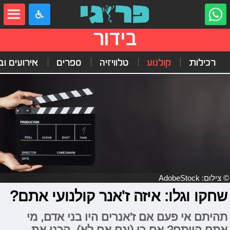
בידור
רכילות
קולנוע
טלוויזיה
ספרים
אירועים ובי
© צילום: AdobeStock
שחקו וגלו: איזה ז'אנר קולנועי אתם?
תהיתם אי פעם אם ז'אנרים היו בני אדם, מי
אתם הייתם? אם כן (וגם אם לא), הכנו את