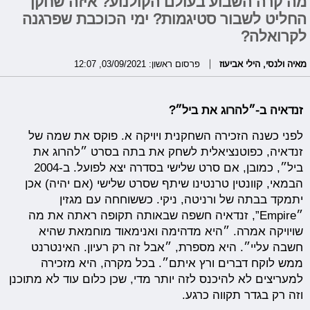
מה קרה השבוע בעולם הקולנוע? איזה שחקן
החליט לשבור סטיגמות? ימי הכוכבת שפרגנה
לקרואלה?
מאיה ולנסי
,
הילי אביעוז
פרסום ראשון: 03/09/2021, 12:07
זנדאיה ב-״להרוג את ביל״?
לפני כשנה הזכירה השחקנית ויויקה א. פוקס את שמה של
זנדאיה, כפוטנציאלית לשחק את בתה בסרט ״להרוג את
ביל״, כמובן, אם סרט שלישי בסדרה יצא לפועל. ב-2004
הבמאי, קוונטין טרנטינו שיתף שסרט שלישי (אם יהיה) אכן
יתמקד בבתה של ורניטה, ניקי. כששוחחה עם מגזין
״Empire”, זנדאיה חשפה שבאותה תקופה ראתה את מה
שויויקה אמרה. ״היא מדהימה ואנימאוד מוחמאת שהיא
חשבה עליי״. היא מספרת, ״אבל זה רק רעיון. האינטרנט
ממש לוקח דברים ורץ איתם״. בכל מקרה, היא מזכירה
למעריצים לא להיכנס לזה יותר מדי, שכן כלום עוד לא מתוכנן
וזה רק בגדר תקווה כרגע.