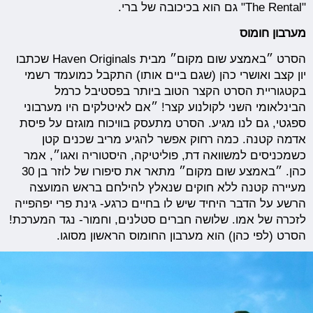
"The Rental" גם הוא בכיכובה של ברי.
מערבון חומוס
הסרט ״באמצע שום מקום״ מבית Haven Originals שכתבו
יון קצב ואושרי כהן (שגם ביים אותו) התקבל כמועמד רשמי
בקטגוריית הסרט הקצר הטוב ביותר בפסטיבל כרמל
הבינלאומי השני לקולנוע קצר! ״אם לאיטלקים היו מערבוני
ספגטי, גם לנו מגיע. הסרט מתעסק בוויכוח מוגזם על פיסת
אדמה קטנה. כמה רחוק אפשר להגיע מריב שכנים קטן
כשמכניסים למשוואה דת, פוליטיקה, היסטוריה ואגו״, אמר
כהן. ״באמצע שום מקום״ מתאר את סיפורו של לוזר בן 30
מעיירה קטנה ללא חוקים שנאלץ להילחם בראש המועצה
הרשע על הדבר היחיד שיש לו בחיים כרגע- גינת פרי יפהפייה
לזכרה של אמו. שלושה חברים סטלנים, וחמור- נגד המערכת!
הסרט (לפי כהן) הוא מערבון החומוס הראשון מסוגו.