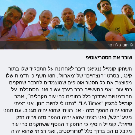
© תום גולדווסר
שובר את הסטריאוטיפ
השחקן קומייל ננג'יאני דיבר לאחרונה על התפקיד שלו בתור
קינגו, בסרט "הנצחיים" של 'מארוול'. הוא חשף כי הדמות שלו
מפוצצת את כל הסטריאוטיפים שמוצמדים להרבה שחקנים
כהי עור. "אני בתעשייה כבר בערך עשור ואני הסתכלתי על
ההזדמנויות שבדרך כלל בחורים כהי עור מקבלים״, אמר
קומייל למגזין "LA Times". "נתנו לי להיות חנון. אני רציתי
שהוא יהיה ההפך מזה - אני רציתי שהוא יהיה מגניב. עם חנוני
מגיע 'חלש', ואני רציתי שהוא יהיה ההפך מזה ויהיה חזק
פיזית". קומייל הוסיף כי התפקיד הנוסף ששחקנים כהי עור
מקבלים הם בדרך כלל "טרוריסטים, ואני רציתי שהוא יהיה