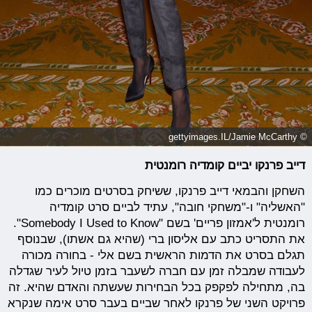
© gettyimages.IL/Jamie McCarthy
דייב פרנקו יביים קומדיה רומנטית
השחקן והבמאי דייב פרנקו, ששיחק בסרטים מוכרים כמו
"האשליה" ו-"משחקי חובה", עתיד לביים סרט קומדיה
רומנטית ל'אמזון פריים' בשם "Somebody I Used to Know".
את התסריט כתב עם אליסון ברי (שהיא גם אשתו), שבנוסף
תגלם בסרט את הדמות הראשית בשם אלי - בחורה מכורה
לעבודה שמבלה זמן עם חברה לשעבר בזמן טיול לעיר שגדלה
בה, מתחילה לפקפק בכל הבחירות שעשתה והאדם שהיא. זה
פרויקט השני של פרנקו לאחר שביים בעבר סרט אימה שנקרא