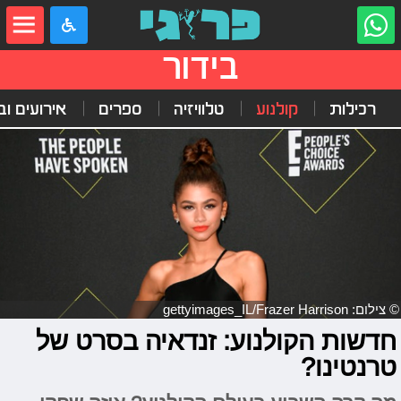
בידור
רכילות
קולנוע
טלוויזיה
ספרים
אירועים ובי
© צילום: gettyimages_IL/Frazer Harrison
חדשות הקולנוע: זנדאיה בסרט של
טרנטינו?