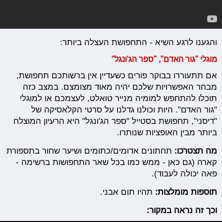
והגענו לרגע השיא - התחפושת העצלה ביותר:
מוגלי "גור האדם", "ספר הג'ונגל"
אם תתעוררו בבוקר פורים כשעדיין אין ברשותכם תחפושת,
מבחר האפשרויות שלכם יהיה מאוד מצומצם. במצב כזה
תוכלו להתחפש למומיה מנייר טואלט, לעצמכם או למוגלי
"גור האדם". היות וכולנו גדלנו על סרטי הקלאסיקה של
"דיסני", תחפושת בסטייל "ספר הג'ונגל" היא הרעיון המוצלח
ביותר מבין האופציות שנותרו.
מה תצטרכו:
תחתונים אדומים/כתומים ושיער שחור בתספורת
קארה (גם כאן - ממש כמו בכל שאר התחפושות ברשימה -
פאה יכולה לעבוד).
תוספות מומלצות:
תהיו תום אבני.
וכך זה נראה במקור: