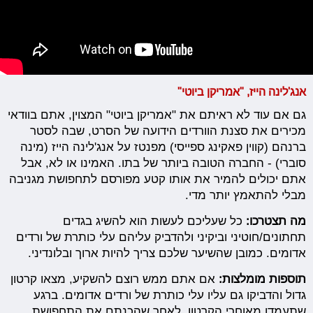
אנג'לינה הייז, "אמריקן
ביוטי"
גם אם עוד לא ראיתם את "אמריקן ביוטי" המצוין, אתם בוודאי
מכירים את סצנת הוורדים הידועה של הסרט, שבה לסטר
ברנהם (קווין פאקינג ספייסי) מפנטז על אנג'לינה הייז (מינה
סוברי) - החברה הטובה ביותר של בתו. האמינו או לא, אבל
אתם יכולים להמיר את אותו קטע מפורסם לתחפושת מגניבה
מבלי להתאמץ יותר מדי.
מה תצטרכו:
כל שעליכם לעשות הוא להשיג בגדים
תחתונים/חוטיני וביקיני ולהדביק עליהם עלי כותרת של ורדים
אדומים. כמובן שהשיער שלכם צריך להיות ארוך ובלונדיני.
תוספות מומלצות:
אם אתם ממש רוצם להשקיע, מצאו קרטון
גדול והדביקו גם עליו עלי כותרת של ורדים אדומים. ברגע
שתעמדו מאוחרי הקרטון, לאחר שהכנתם את התחפושת