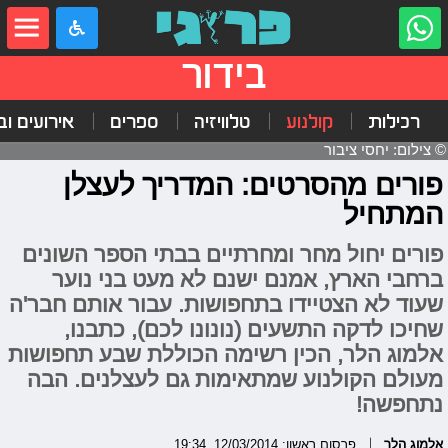
בידור
רכילות
קולנוע
טלוויזיה
ספרים
אירועים ובי
© צילום: יחסי ציבור
פורים מהסרטים: המדריך לעצלן
המתחיל
פורים יחול מחר ומחרתיים בבתי הספר השונים
ברחבי הארץ, אמנם ישנם לא מעט בני נוער
שעוד לא הצטיידו בתחפושות. עבור אותם חבר'ה
שחיכו לדקה התשעים (נונונו לכם), כתבנו,
אלמוג הלר, הכין רשימה הכוללת שבע תחפושות
מעולם הקולנוע שמתאימות גם לעצלנים. הבה
נתחפשה!
אלמוג הלר
פרסום ראשון: 12/03/2014, 19:34