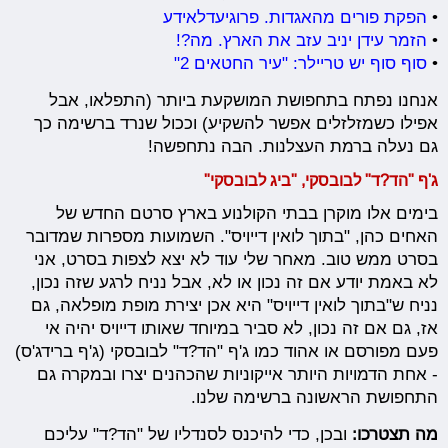
•
הפקת פורים מהאגדות. פרוגיעדלאידע
•
הזמר עידן יניב עזב את הארץ. מה?!
•
סוף סוף יש טריילר: "עיר החטאים 2"
אנחנו נפתח בתחפושת המושקעת ביותר (התפלאו, אבל
אפילו כשמזלזלים אפשר להשקיע) וככול שנרד ברשימה כך
גם נעלה ברמת העצלנות. הבה נתחפשה!
ג'ף "הד?ד" לבובסקי, "ביג לבובסקי"
בימים אלו מוקרן בבתי הקולנוע בארץ סרטם החדש של
האחים כהן, "בתוך לואין דייויס". השמועות מספרות שמדובר
בסרט ממש טוב. מאחר שלי עוד לא יצא לצפות בסרט, אני
לא באמת יודע אם זה נכון או לא, אבל נניח לרגע שזה נכון,
נניח ש"בתוך לואין דייויס" היא אכן יצירת מופת מופלאה, גם
אז, גם אם זה נכון, לא סביר במיוחד שאותו דייויס יהיה אי
פעם מפורסם או אהוד כמו ג'ף "הד?ד" לבובסקי (ג'ף ברידג'ס)
- אחת הדמויות היותר אייקוניות שהכהנים יצרו ובמקרה גם
התחפושת הראשונה ברשימה שלנו.
מה תצטרכו:
ובכן, כדי להיכנס לסנדליו של "הד?ד" עליכם