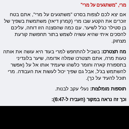
מרי, "משתגעים ע
ל מרי"
אם יצא לכם לצפות בסרט "משתגעים על מרי", אתם בטח
זוכרים את הקטע שבו מרי (קמרון דיאז) משתמשת בשפיך של
בן סטילר כג'ל לשיער. עם כמה שהסצנה הזו דוחה, עליכם
להסכים איתי שהיא עשויה לשמש בתור תחפושת קורעת
מצחוק.
מה תצטרכו:
בשביל להתחפש למרי בעוד היא עושה את אותה
טעות מרה, אתם תצטרכו שמלה אדומה, שיער בלונדיני
בתספורת קארה וחומר כלשהו שיעמיד אותו אל על (אפשר
להשתמש בג'ל, אבל גם שפיך יכול לעשות את העבודה. מרי
תוכל להעיד על כך).
תוספות מומלצות:
נעלי עקב לבנות.
וכך זה נראה במקור (העבירו ל-6:47):