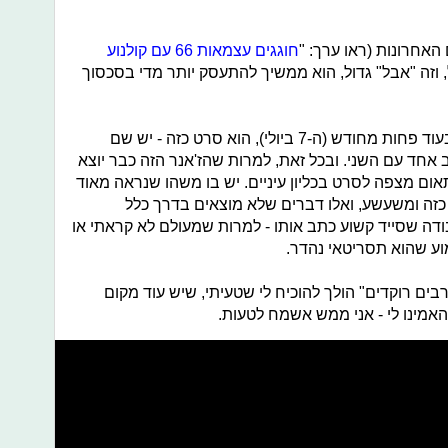
אחרונות (ראו ערך: "
חוגגים עצמאות 66 עם קולנוע
ל, וזה "אבל" גדול, הוא ממשיך להתעסק יותר מדי בסכסוך
"ערבים רוקדים", שיגיע לבתי הקולנוע בעוד פחות מחודש (ה-7 ביולי), הוא סרט כזה - יש שם
ב אחד עם השני. ובכל זאת, למרות שהז'אנר הזה כבר יוצא
תאום מצפה לסרט בכליון עיניים. יש בו משהו שנראה מאוד
י כזה ומשעשע, ואלו דברים שלא מוצאים בדרך כלל
ודה שסייד קשוע כתב אותו - למרות שמעולם לא קראתי או
מוע שהוא תסריטאי נהדר.
ים רוקדים" הולך להוכיח לי שטעיתי, שיש עוד מקום