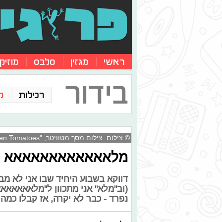
ראשי
מגזין
סלבס
מוזיק
בידור
רכילות
ק
© צילום: צילום מסך מטוויטר, "Rotten Tomatoes"
מלאאאאאאאאאאאא טר
(וב"מלא" אני מתכוון ל"מלאאאאאא
נפרד - כבר לא יקרה, אז קבלו כמ