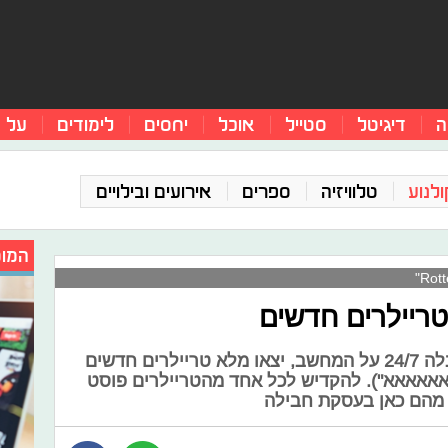
ה
דיגיטל
סטייל
אוכל
יחסים
לימודים
על 
ולנוע
טלוויזיה
ספרים
אירועים ובילויים
המומ
יילרים חדשים
דווקא בשבוע היחיד שבו אני לא מבלה 24/7 על המחשב, יצאו מלא טריילרים חדשים
אאאאאא"). להקדיש לכל אחד מהטריילרים פוסט
ה מהם כאן בעסקת חבילה