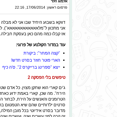
אלמוג הלר
פרסום ראשון: 17/06/2014, 22:16
אני מתכוון ל"מלאאאאאאאאאאאא"). לה
אז קבלו כמה מהם כאן בעסקת חבילה.
עוד במדור הקולנוע של פרוגי:
"קצה המחר": ביקורת
הארי פוטר חוזר בסרט חדש!
ייצא "ספרינג ברייקרס 2". ס'ה כיף
טיפשים בלי הפסקה 2
ג'ים קארי הוא שחקן מצוין. כל אדם ש
הירח". מה שכן, קארי באמת ידוע כאחד 
הטרומנים והאנשים על הירח, לבחור ה
סרטים ילדותיים שהם שיא הטמטום בהת
מדובר בסרט אידיוטי בכל מובן המילה,
זה קרה לפני עשרים שנה, ועשרים שנה 