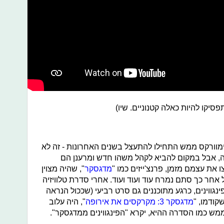
פסיקו להיות כאלה קטנוניים. שיו)
מוורקס ממש התחילו להתעצל בשנים האחרונות - זה לא
, אבל במקום להביא לקהל משהו חדש ומרענן הם
 את עצמם מזמן, פרנצ'ייזים כמו "
מדגסקר
", שהיה מצוין
חר כך סתם נמרח עוד ועוד ועוד. אחרי סדרת טלוויזיה
נגווינים, כרגע מתוכננים גם סרט רביעי (שככול הנראה
מדגסקר 3: מקרקסים את אירופה
", היה עלוב
שממש כמו הסדרה ההיא, יקרא "הפינגווינים ממדגסקר".