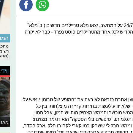
דווקא בשבוע היחיד שבו אני לא מבלה 24/7 על המחשב, יצאו מלא טריילרים חדשים (וב"מלא"
קדיש לכל אחד מהטריילרים פוסט נפרד - כבר לא יקרה,
המומ
מתלבט
רשימת
(מתעד
ווידי
טוען אחרת כנראה לא ראה את "המופע של טרומן"/"איש על
שלא יודע לעשות בחירות קריירה מוצלחות: בין כל
ממש מוכשר והממש מצחיק הזה יש המון, אבל המון,
גלמותו. "טיפשים בלי הפסקה" הוא דוגמה מצוינת:
מאחו
 וממש חבל לי ששחקן כמו קארי לקח בו חלק. אבל בסדר,
זו תקופה מספיק ארוכה כדי שקארי יוכל לטעון שמדובר