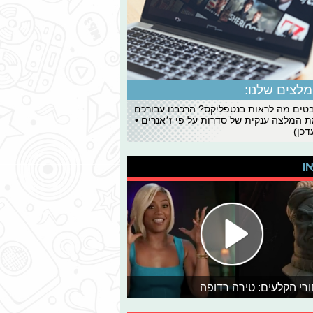
לצים שלנו:
ים מה לראות בנטפליקס? הרכבנו עבורכם
 המלצה ענקית של סדרות על פי ז׳אנרים •
כן)
או
רי הקלעים: טירה רדופה