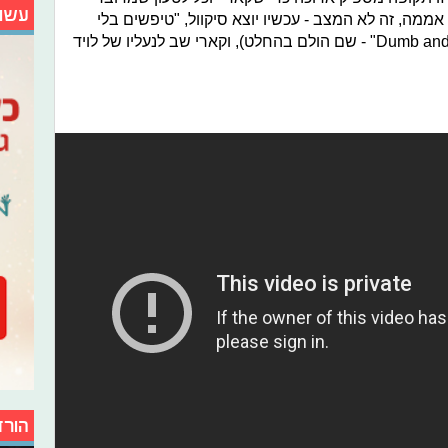
עשו
מה, זה לא המצב - עכשיו יוצא סיקוול, "טיפשים בלי
הפסקה 2" (או באנגלית: "Dumb and Dumber To" - שם הולם בהחלט), וקארי שב לנעליו של לויד
הורד