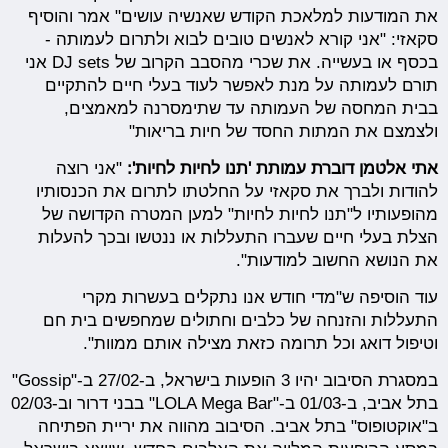
את המודעות למלאכת הקודש שאנשיה עושים" אמר והוסיף
סקאזי: "אני קורא לאנשים טובים לבוא ולתרום לעמותה -
בכסף או בעשייה. את שכרי מהסבב הקרוב של DJ sets אני
תורם לעמותה על מנת לאפשר לעוד בעלי חיים להתקיים
בבית המחסה של העמותה עד שתימסרנה למאמצים,
ולצמצם את המתות החסד של חיות בריאות"
אתי אלטמן דוברת עמותת 'תנו לחיות לחיות':
"אני רוצה
להודות ולברך את סקאזי על החלטתו לתרום את הכנסותיו
מהופעותיו ל"תנו לחיות לחיות" למען המטרה הקדושה של
הצלת בעלי חיים שעברו התעללות או ננטשו ובכך להעלות
את הנושא החשוב למודעות".
עוד הוסיפה ש"מדי חודש אנו נתקלים בעשרות מקרי
התעללות והזנחה של כלבים וחתולים שמחפשים בית חם
וטיפול דואג וכל תרומה כזאת מצילה אותם ממוות".
במסגרת הסיבוב יהיו 3 הופעות בישראל, ב-27/02 ב-"Gossip"
בתל אביב, ב-01/03 ב-"LOLA Mega Bar" בבני דרור וב-02/03
ב"אוקטופוס" בתל אביב. הסיבוב מהווה את יריית הפתיחה