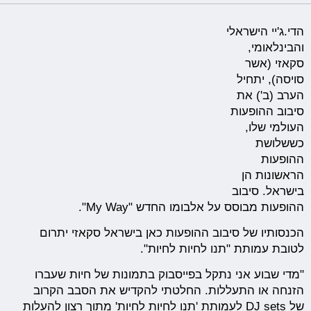
הדי.ג'יי הישראלי
והבינלאומי,
סקאזי (אשר
סויסה), יתחיל
הערב (ב') את
סיבוב ההופעות
העולמי שלו,
כששלושת
ההופעות
הראשונות הן
בישראל. סיבוב
ההופעות מבוסס על אלבומו החדש "My Way".
הכנסותיו של סיבוב ההופעות כאן בישראל סקאזי יתרום
לטובת עמותת "תנו לחיות לחיות".
"מדי שבוע אני נתקל בפייסבוק בתמונות של חיות שעברו
הזנחה או התעללות. החלטתי להקדיש את הסבב הקרוב
של DJ sets לעמותת 'תנו לחיות לחיות' מתוך רצון להעלות