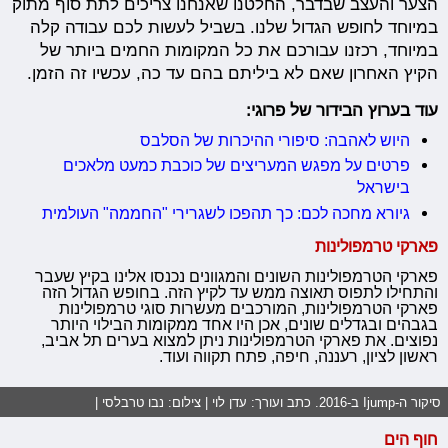
הצער והעצב שבדבר, החלטנו שאנחנו צריכים לתת סוף מתוק
במיוחד לחופש הגדול שלנו. בשביל לעשות לכם עבודה קלה
במיוחד, רכזנו עבורכם את כל המקומות החמים ביותר של
הקיץ האחרון שאם לא ביליתם בהם עד כה, עכשיו זה הזמן.
עוד בערוץ הבידור של פרוגי:
היוש לאהבה: סיפורי ההיכרות של הסלבס
פרטים על מפגש המעריצים של כוכבת כמעט מלאכים
בישראל
גיורא מחכה לכם: כך תהפכו לשגרירי "החממה" העולמית
פארקי טרמפולינות
פארקי הטרמפולינות השונים והמגוונים נכנסו אלינו בקיץ שעבר
והתחילו לתפוס תאוצה ממש עד לקיץ הזה. בחופש הגדול הזה
פארקי הטרמפולינות, המורכבים מעשרות סוגי טרמפולינות
בגבהים ובגדלים שונים, אכן היו אחד ממקומות הבילוי היותר
נפוצים. את פארקי הטרמפולינות ניתן למצוא בערים תל אביב,
ראשון לציון, רעננה, חיפה, פתח תקווה ועוד.
סיקור ה-Ijump ב-2016. כתב ועורך: עדן לוי | צילום: נבו טרבלסי |
חוף הים