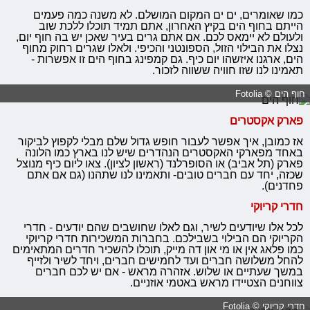
כמו שאומרים, ים ים המקום המושלם. לא משנה כמה פעמים
הייתם בחוף הים בקיץ האחרון, אתם תמיד תוכלו ללכת שוב
ולעולם לא יימאס לכם. אם אתם גרים בעיר שאכן יש בה חוף יום,
נצלו את הבילוי הזול, הספונטני והכיפי. ולאלו שגרים רחוק מחוף
הים, ארגנו איזשהו יום כיף. גם קמפינג בחוף הים זו אפשרות -
תאמינו לנו שזו חוויה ששווה לזכור.
חוף הים © Fotolia
פארק אקסטרים
אז כמובן, איך אפשר לעבור חופש גדול שלם מבלי לקפוץ לביקור
באחד מפארקי האקסטרים הנהדרים שיש לנו בארץ כמו הלונה
פארק (תל אביב) או הסופרלנד (ראשון לציון). צאו ליום כיף מנוצל
שכזה, יחד עם חברים טובים- ותאמינו לנו שתהנו (גם אם אתם
פחדנים).
חדרי קריוקי
לכל אלו שיודעים לשיר, וגם לאלו שחושבים שהם יודעים - חדרי
הקריוקי הם הבילוי בשבילכם. בחברות המשכירות חדרי קריוקי
כמו פלאג אין או מי און דה מייק, תוכלו להשכיר חדרים המתאימים
להחל משלושה חברים ועד לחמישים חברים, ויחד לשיר ולזייף
במשך שעתיים או שלוש. אזהרה מראש - אם יש לכם חברים
צווחנים הצטיידו מראש באטמי אוזניים.
חדרי קריוקי © Fotolia