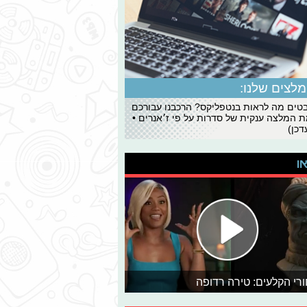
לצים שלנו:
ים מה לראות בנטפליקס? הרכבנו עבורכם
 המלצה ענקית של סדרות על פי ז׳אנרים •
כן)
או
רי הקלעים: טירה רדופה