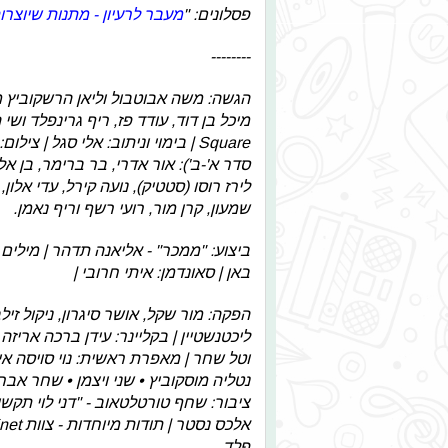
פסלונים: "
מעבר לרעיון - מתנות שיוצרו
--------
הגשה: משה אבוטבול וליאן הרשקוביץ מג
Square | בימוי וניתוב: אלי סגל |
סדר א'-ב'): אור אדרי, בר ברימר, בן אל ת
לירז רוסו (סטטיק), נועה קירל, עדי אלון, 
שמעון, קרן מור, רועי רשף וריף נאמן.
ביצוע: "ממכר" - אליאנה תדהר | מילים ול
באן | סאונדמן: איתי חרובי |
הפקה: מור שקל, אושר סיגרון, ניקול זילב
ליכטנשטיין | בקליינר: עידן ברכה אריז
וטל שחר | מאפרת ראשית: נוי סויסה אי
נטליה מוסקוביץ • שני ויצמן • שחר אבר
פלד.