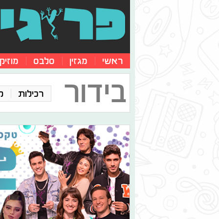
ראשי
מגזין
סלבס
מוזיק
בידור
רכילות
ק