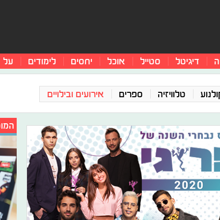
ה
דיגיטל
סטייל
אוכל
יחסים
לימודים
על 
ולנוע
טלוויזיה
ספרים
אירועים ובילויים
המומ