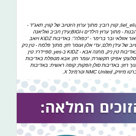
קטעי וול: ליאל אלי - מתוך אינסטגרם @liel_eli; קווין רובין: מתוך ערוץ היוטיוב של קווין; תאג"ד -
באדיבות yes ואולפני הרצליה; הבנים והבנות - מתוך ערוץ הילדים ו-BIGI;עידן חביב ואליאנה
תדהר - NMC UNITED;ריף נאמן, קים אור אזולאי ובר ברימר - "כפולה": באדיבות KIDZ ויואב
וב של עידן תלם; עדי אלון ועומר חזן: מתוך פלמח - טין ניק
ב-yes; קים אור אזולאי: מתוך "בצפר" באדיבות טין ניק, מחנה אבא - KIDZ ב-yes, ספיידרז: טין
ק ב-HOT; בת השוטר: טין ניק ב-yes וסלוצקי אפיקי תקשורת; עומר חזן: אבא מטפלת באדיבות
 ניק; חנוך רוזן: באדיבות סולן הפקות; קופה ראשית: באדיבות