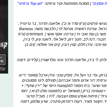
ת עסקים"
| מסכות ממותגות וקיר גרפיטי:
"Top art גרפיטי"
ישי פרסים (ע"פ סדר א'-ב'): אליאנה תדהר, בר גרינזייד,
מיכל בן דוד, עודד פז, ריף גרינפלד ושי הראל. עורכת ראשית: אורטל לוי | הלבשה משה: Bamoss
 צילום: משי בן עמי ואבי חי | עריכה: אסף אושי | משתתפים (ע"פ
בורי, דנה לב, חנוך רוזן, ליאל אלי, ליאנה עיון, לי בירן,
עוז זהבי, עידן תלם, קווין רובין, קים אור אזולאי, קים בן
חן: לי בירן, אליאנה תדהר וג'וני גולדשטיין | קלידים: דפנה
רמן, עדי בר ויעל גיל. מפיק טכני: עידן ארבל |סאונד: דייגו
ה גרפית: דור אדוט ותמר אברהם | סטילס: לינוי מסטבוים
פור-שיער: בית הספר למקצועות היופי של "ירין שחף": •
 • טטאינה בריק | סושיאל: ים בלפונטה ופלג לביא | יחסי
ציבור: שחף טורטלטאוב - "דני לוי תקשורת" | פיתוח ואפיון טופס הצבעה: YIT | מנכ"ל פרוגי:
אלכס נסטר | תודות מיוחדות - צוות Ynet: ויקטור מאיר, רעות רימרמן-מיטרני, שרון שלמון, דפנה