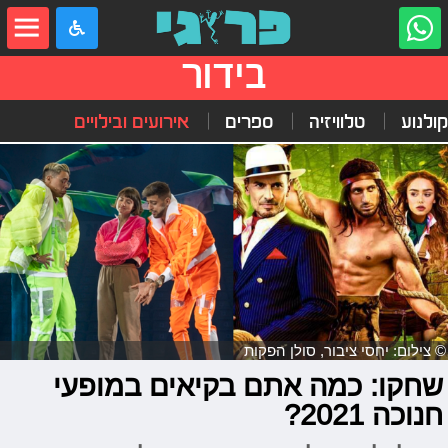
בידור
קולנוע
טלוויזיה
ספרים
אירועים ובילויים
© צילום: יחסי ציבור, סולן הפקות
שחקו: כמה אתם בקיאים במופעי
חנוכה 2021?