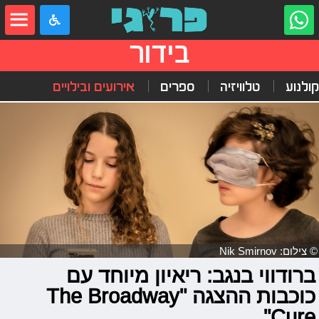
בידור
קולנוע
טלוויזיה
ספרים
אירועים ובילויים
© צילום: Nik Smirnov
ברודווי בנגב: ריאיון מיוחד עם
כוכבות ההצגה "The Broadway
Cure"