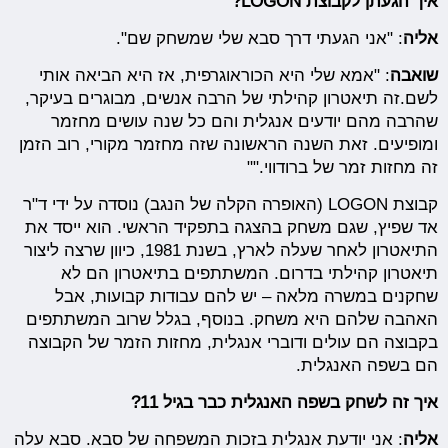
איך הגעתן לקבוצת LOGON?
אליה
: "אני הגעתי דרך סבא שלי שמשחק שם".
שואבה
: "אמא שלי היא הכוראוגרפית, אז היא הביאה אותי
לשם.זה תיאטרון קהילתי של הרבה אנשים, מבוגרים בעיקר,
שהרבה מהם יודעים אנגלית והם כל שנה עושים מחזמר
ומופיעים. זאת השנה הראשונה שזה מחזמר מקורי, רוב הזמן
זה מחזות זמר של ברודווי.""
קבוצת LOGON (האופרה הקלה של הנגב) נוסדה על ידי ד"ר
אד שפיץ, שגם משחק בהצגה בתפקיד הראשי. הוא ייסד את
התיאטרון לאחר שעלה לארץ, בשנת 1981, כיוון שרצה ליצור
תיאטרון קהילתי בדרום. המשתתפים בתיאטרון הם לא
שחקנים במשרה מלאה – יש להם עבודות קבועות, אבל
האהבה שלהם היא משחק. בנוסף, בגלל שרוב המשתתפים
בקבוצה הם עולים ודוברי אנגלית, מחזות הזמר של הקבוצה
הם בשפה האנגלית.
איך זה לשחק בשפה האנגלית כבר בגיל 11?
אליה
: אני יודעת אנגלית בזכות המשפחה של סבא. סבא עלה