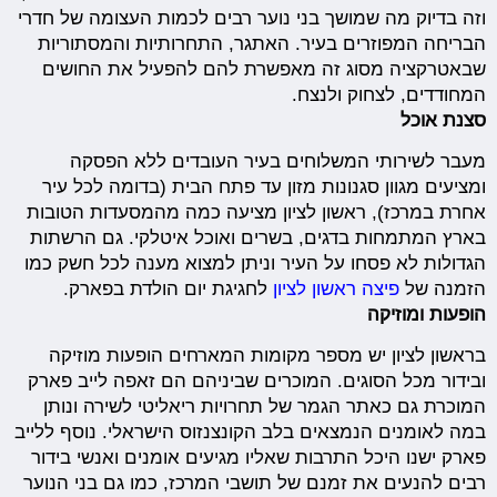
וזה בדיוק מה שמושך בני נוער רבים לכמות העצומה של חדרי
הבריחה המפוזרים בעיר. האתגר, התחרותיות והמסתוריות
שבאטרקציה מסוג זה מאפשרת להם להפעיל את החושים
המחודדים, לצחוק ולנצח.
סצנת אוכל
מעבר לשירותי המשלוחים בעיר העובדים ללא הפסקה
ומציעים מגוון סגנונות מזון עד פתח הבית (בדומה לכל עיר
אחרת במרכז), ראשון לציון מציעה כמה מהמסעדות הטובות
בארץ המתמחות בדגים, בשרים ואוכל איטלקי. גם הרשתות
הגדולות לא פסחו על העיר וניתן למצוא מענה לכל חשק כמו
הזמנה של
פיצה ראשון לציון
לחגיגת יום הולדת בפארק.
הופעות ומוזיקה
בראשון לציון יש מספר מקומות המארחים הופעות מוזיקה
ובידור מכל הסוגים. המוכרים שביניהם הם זאפה לייב פארק
המוכרת גם כאתר הגמר של תחרויות ריאליטי לשירה ונותן
במה לאומנים הנמצאים בלב הקונצנזוס הישראלי. נוסף ללייב
פארק ישנו היכל התרבות שאליו מגיעים אומנים ואנשי בידור
רבים להנעים את זמנם של תושבי המרכז, כמו גם בני הנוער