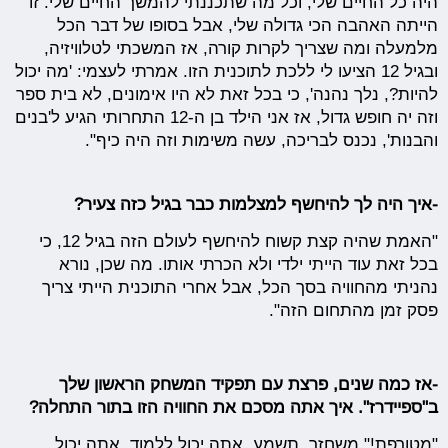
היה כל החיים שלי, וכל מה שתכננתי להמשך החיים שלי. זו
הייתה האהבה הכי גדולה שלי, אבל בסופו של דבר הכל
מלמעלה ומה שצריך לקרות קורה, אז המשכתי לטלוויזיה,
ובגיל 12 הציעו לי ללכת לתוכנית הזו. אמרתי לעצמי: 'מה יכול
להיות?, נלך נהנה', כי בכל זאת לא היו אימונים, לא בית ספר
וזה יה חופש גדול, אז אני הילד בן ה-12 התחרותי הגיע ל'בנים
והבנות', נכנס לבריכה, עשה משימות וזה היה כיף".
-איך היה לך להיחשף למצלמות כבר בגיל כזה צעיר?
"האמת שהיה קצת קשוח להיחשף לעולם הזה בגיל 12, כי
בכל זאת עוד הייתי ילדי ולא הכרתי אותו. מה שכן, נורא
נהניתי מהחוויה בסך הכל, אבל אחרי התוכנית הייתי צריך
פסק זמן מהתחום הזה".
-אז כמה שנים, פרצת עם תפקיד המשחק הראשון שלך
ב"ספיידרז". איך אתה מסכם את החוויה הזו בתור התחלה?
"מטורפת!" משחזר. תשמע, אתה יכול ללמוד, אתה יכול