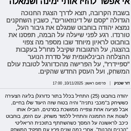
אי אפשר להזיז אותי ימינה ושמאלה"
בשבת הקרובה, תצא לדרך הצגת החנוכה
הגדולה "קסם של דינוזאורים", כשבין השחקנים
נמצא יהודה בוחבוט שמגלם את גיבור העל,
טורנדו. רגע לפני שיעלה על הבמה, תפסנו את
בוחבוט לראיון מיוחד שבו מספר מה צפוי
בהצגה, על התגובות שקיבל מחו''ל בעקבות
ההצלחה הבינלאומית של סדרת הנוער
"ספיידרז", על הפרישה מהכדורגל לטובת עולם
המשחק, ועל העסק החדש שהקים.
דור שכניק
פרסום ראשון: 10/11/2025, 17:00
יהודה בוחבוט (25) התחיל בכלל בתור כדורגלן בליגה הצעירה
כששיחק ב"מכבי נתניה" והיה בטוח שזה היעוד שלו בחיים,
אבל פציעה אחת וצפייה ממושכת בסרטים, הובילו אותו
לשנות את התמונה והתחיל ללמוד משחק. עם הזמן, בוחבוט
כיכב לראשונה על המסך כשהשתתף בתוכנית הריאליטי
"הבנים והבנות", אחרי כמה שנים פרץ עם תפקיד המשחק