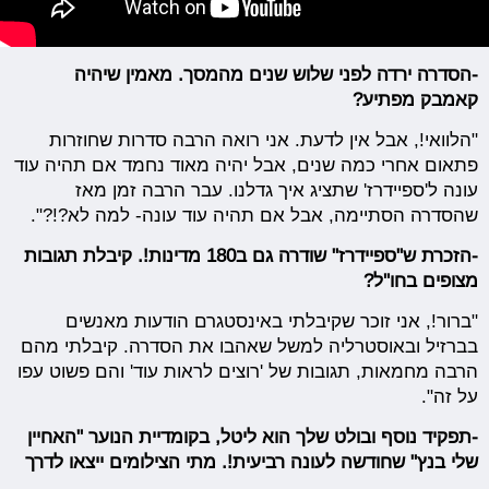
-הסדרה ירדה לפני שלוש שנים מהמסך. מאמין שיהיה
קאמבק מפתיע?
"הלוואי!, אבל אין לדעת. אני רואה הרבה סדרות שחוזרות
פתאום אחרי כמה שנים, אבל יהיה מאוד נחמד אם תהיה עוד
עונה ל'ספיידרז' שתציג איך גדלנו. עבר הרבה זמן מאז
שהסדרה הסתיימה, אבל אם תהיה עוד עונה- למה לא?!?".
-הזכרת ש"ספיידרז" שודרה גם ב180 מדינות!. קיבלת תגובות
מצופים בחו''ל?
"ברור!, אני זוכר שקיבלתי באינסטגרם הודעות מאנשים
בברזיל ובאוסטרליה למשל שאהבו את הסדרה. קיבלתי מהם
הרבה מחמאות, תגובות של 'רוצים לראות עוד' והם פשוט עפו
על זה".
-תפקיד נוסף ובולט שלך הוא ליטל, בקומדיית הנוער "האחיין
שלי בנץ" שחודשה לעונה רביעית!. מתי הצילומים ייצאו לדרך