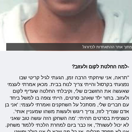
תוך אתר ההתאחדות לכדורגל
-למה החלטת לקום ולעזוב?
"תראה, אני שיחקתי הרבה זמן, הגעתי לגיל קריטי שבו
נפצעתי בקרסול והייתי צריך לנוח בבית. מכאן אמרתי לעצמי
שאעשה את החושבים שלי, וקיבלתי החלטה שעדיף לקום
ולעזוב. בתור ילד שאהב סרטים, הייתי צופה בו למשל ביחד
עם חברים שלי, מסתכל על השחקנים ואמרתי לעצמי: 'אני בן
אדם שצריך לזוז, צריך ריגוש ולעשות משהו שמעניין אותי'.
כשציפית בסרטים תהיתי: 'מה השחקן הזה עושה טוב שאני
לא יכול לעשות?', אז כבר ביום למחרת הלכתי ללמוד משחק.
אני לא מפחד מכלום, אז כל מה שבא לי אני הולך ופשוט