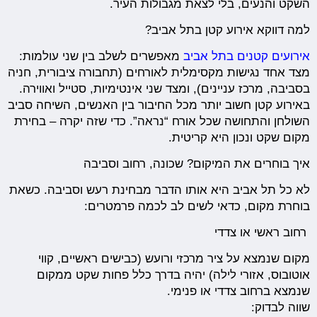
השקט והנעים, בלי לצאת מגבולות העיר.
למה דווקא אירוע קטן בתל אביב?
אירועים קטנים בתל אביב
מאפשרים לשלב בין שני עולמות:
מצד אחד נגישות מקסימלית לאורחים (תחבורה ציבורית, חניה
בסביבה, מרכז עניינים), ומצד שני אינטימיות, סטייל ואווירה.
באירוע קטן חשוב יותר מכל החיבור בין האנשים, השיחה סביב
השולחן והתחושה שכל אורח “נראה”. כדי שזה יקרה – בחירת
מקום שקט ונכון היא קריטית.
איך בוחרים את המיקום? שכונה, רחוב וסביבה
לא כל תל אביב היא אותו הדבר מבחינת רעש וסביבה. כשאת
בוחרת מקום, כדאי לשים לב לכמה פרמטרים:
רחוב ראשי או צדדי
מקום שנמצא על ציר מרכזי ורועש (כבישים ראשיים, קווי
אוטובוס, אזורי לילה) יהיה בדרך כלל פחות שקט ממקום
שנמצא ברחוב צדדי או פנימי.
שווה לבדוק: