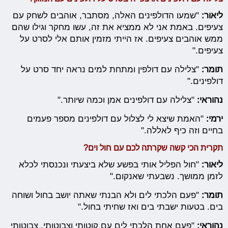
ליאור:
"שמעו הדולפינים האלה, מסתבר, אוהבים לשחק עם
צעיפים. באמת אני לא ממציא את זה, עשו מחקר וגילו שהם
ממש אוהבים צעיפים. אז הייתי מזמין אותם אלי לסרט על
צעיפים."
תומר:
"צלילה עם דולפין ומתחת למים נראה יחד סרט על
דולפינים."
נהוראי:
"צלילה עם דולפינים אמן וכמה שיותר."
ירמי:
"האמת שיצא לי לצלול עם דולפינים מספר פעמים
בחיים וזה כיף לאללה."
תקרית הכי קשה שקרתה לכם עם חול וים?
ליאור:
"חול הפליל אותי בפשע שלא ביצעתי ונכנסתי לכלא
לזמן ממושך. נשבעתי שאנקום."
תומר:
"פעם הלכתי לים ולא הבנתי שאתה יושב בחול ושוחה
בים. בטעות ישבתי בים ואז שחיתי בחול."
נהוראי:
"פעם אחת הלכתי לים עם קוטותי וצבוטותי, צבוטותי