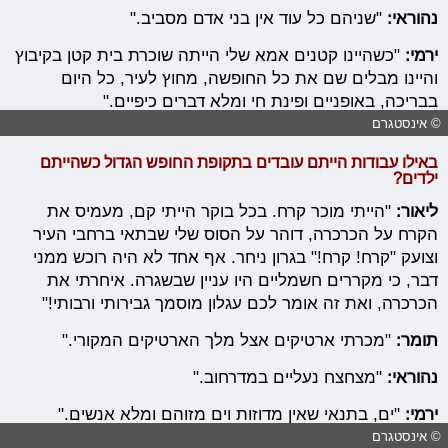
נהוראי:
"שניהם כל עוד אין בני אדם מסביב."
ירמי:
"כשהיינו קטנים אמא שלי הייתה שוכרת בית קטן בקיבוץ
והיינו מבלים שם את כל החופשה, מחוץ לעיר, כל היום
בבריכה, באופניים ופינת חי ומלא דברים כיפיים."
© אינסטגרם
באילו עבודות הייתם עובדים בתקופת החופש הגדול כשהייתם
ילדים?
ליאור:
"הייתי מוכר קרח. בכל בוקר הייתי קם, מעמיס את
הקרח על הכרכרה, דוהר על הסוס שלי שבתאי ברחבי העיר
וצועק "קרח! קרח!" בגרון ניחר. אף אחד לא היה רוכש ממני
דבר, כי מקררים חשמליים היו עניין שבשגרה. איחרתי את
הכרכרה, ואת זה אומר לכם עגלון מוסמך גבירותי ורבותי!"
תומר:
"מכרתי ארטיקים אצל מלך הארטיקים המקורי."
נהוראי:
"מצחצח נעליים במדרחוב."
ירמי:
"ים, בתנאי שאין מדוזות וים מזוהם ומלא אנשים."
© אינסטגרם