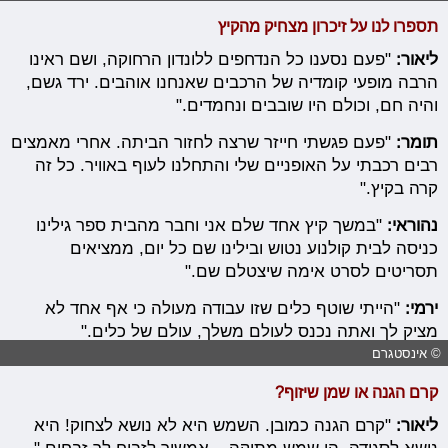
תספרו לנו על זיכרון מצחיק מהקיץ
ליאור:
"פעם נסענו כל הנדחפים ללונדון הרחוקה, ושם ראינו
הרבה מופעי קומדיה של הרכבים שאנחנו אוהבים. ירד גשם,
והיה חם, וכולם היו שובבים ונחמדים."
תומר:
"פעם פגשתי חייזר שרצה לחזור הביתה. אחרי מאמצים
רבים רכבתי על האופניים שלי והתחלנו לעוף באוויר. כל זה
קרה בקיץ."
נהוראי:
"במשך קיץ אחד שלם אני וחבר מהבית ספר גילינו
כניסה לבית קולנוע נטוש ובילינו שם כל יום, ממציאים
תסריטים לסרט אימה שיצטלם שם."
ירמי:
"הייתי שוטף כלים שזו עבודה מעולה כי אף אחד לא
מציק לך ואתה נכנס לעולם משלך, עולם של כלים."
© אינסטגרם
קרם הגנה או שמן שיזוף?
ליאור:
"קרם הגנה כמובן. השמש היא לא נושא לצחוק! היא