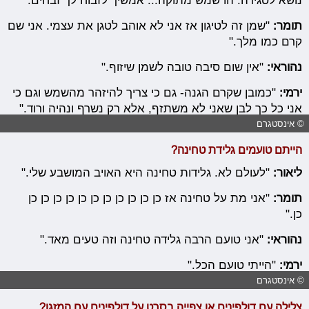
נושא לסגידה. הו שמש מתוקה... אמשיך לזבוח לך זבחים."
תומר:
"שמן זה לטיגון אז אני לא אוהב לטגן את עצמי. אני שם
קרם כמו מלך."
נהוראי:
"אין שום סיבה טובה לשמן שיזוף."
ירמי:
"כמובן שקרם הגנה- גם כי צריך להיזהר מהשמש וגם כי
אני כל כך לבן שאני לא משתזף, אלא רק נשרף ונהיה ורוד."
© אינסטגרם
הייתם טועמים גלידת טחינה?
ליאור:
"לעולם לא. גלידות טחינה היא האויב המושבע שלי."
תומר:
"אני מת על טחינה אז כן כן כן כן כן כן כן כן כן כן כן
כן."
נהוראי:
"אני טועם הרבה גלידה טחינה וזה טעים מאד."
ירמי:
"הייתי טועם הכל."
© אינסטגרם
צלילה עם דולפינים או צפייה בסרט על דולפינים עם המזגן?