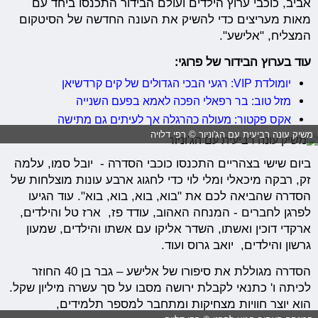
אביב, כוכבי ערוץ הילדים ועולם הבידור התכנסו ביחד עם
מאות מעריצים כדי להשיק את העונה החדשה של הסיטקום
המצליח, "אלישע".
עוד בערוץ הבידור של פרוגי:
יומולדת VIP: רגעי הבכי הגדולים של קים קרדשיאן
מזל טוב: בר רפאלי הפכה לאמא בפעם השנייה
אקס פקטור: מעולה כהרגלה אך לעיתים גם מתישה
משיק עונה רביעית עם הג'וניור © רפי דלויה
ביום שישי בצהריים התכנסו כוכבי הסדרה - יובל סמו, עלמה
זק, רבקה מיכאלי ומלי לוי כדי לחגוג ארבע עונות מוצלחות של
הסדרה שהביאה לכם את "בוא, בוא, בוא, בוא". עוד הגיעו
לפרגן לחברים - המנחה האהוב, עודד פז, ארז טל והילדים,
ארקדי דוכין ואשתו, השדר אליקו עם אשתו והילדים, שמעון
גרשון והילדים, יואב גרוס ועוד.
הסדרה מגוללת את סיפורו של אלישע – גבר בן 40 החוזר
לכיתה ו' כתנאי לקבלת ירושה מסבו על סך עשרה מיליון שקל.
הוא יוצר חוויות מצחיקות ומתחבר למספר תלמידים,