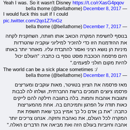
Yeah I was. So it wasn't Disney
https://t.co/rXasG4pqov
December 8, 2017
— bella thorne (@bellathorne)
I would fuck this suit if I could
pic.twitter.com/2qo1Z7inGz
December 7, 2017
— bella thorne (@bellathorne)
בנוסף לחשיפת המקרה הכואב אותו חוותה, השחקנית לקחה
את ההזדמנות הזו כדי להזכיר למיליוני עוקביה שהטרדות
מיניות הן נושא רציני ואסור להתבדח עליו. מאוחר יותר באותו
היום פרסמה הכוכבת פוסט נוסף בו כתבה: "העולם יכול
להיות מקום חולני לפעמים."
The world can be a sick place sometimes :/
December 8, 2017
— bella thorne (@bellathorne)
מאז פרסמה את הציוץ בטוויטר, מאות עוקבים ומעריצים
פרסמו ציוצים תומכים ברשת החברתית, ושלחו לה לבבות
ותגובות אוהבות וחמות. בלה בתגובה חילקה להם לייקים
כאות תודה על הפרגון ותמיכתם בה. אחת מהמעריצות
כתבה: "את בן אדם כל כך אמיץ בכך שאת חושפת את
המקרה לכל העולם, את נאהבת וחזקה. אנחנו צריכים יותר
אהבה וחיוביות בעולם הזה ואת מביאה את הדברים האלה."