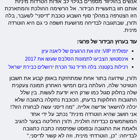
אנשים בהוליווד מספרים בגילוי לב אודות הטרדות מיניות
אותם חוו בתעשיית הבידור. אל הרשימה ההולכת והמתארכת
הזו הצטרפה במהלך סוף השבוע כוכבת "דיסני" לשעבר, בלה
ת'ורן, שבתגובה לבדיחה מרושעת חשפה כי גם היא הוטרדה
מינית.
עוד בערוץ הבידור של פרוגי:
יומולדת VIP: זהו את הרגעים של ליאנה עיון
אינסטוש: הצביעו לתמונות הסלבס שעשו את 2017
רכילות בקטנה: בלה חדיד נגד הכרת ירושלים כבירת ישראל
ת'ורן, שידועה בתור אחת שמתחזקת באופן קבוע את חשבון
הטוויטר שלה, העלתה ביום חמישי האחרון תמונה צעקנית
שלה בחלוק סגול כמו שרק היא יודעת לעשות. בין שלל
התגובות החלוקות בדעתן, הכוכבת נתקלה בתגובה שלא
יכלה להישאר אדישה אלייה. "מה דיסני עשה לבחורה הזו?!
אני חושב שהיא הוטרדה מינית" נכתב על ידי אחד
המשתמשים כבדיחה חולנית, ת'ורן החליטה בצער להגיב
ולאמת את התגובה ובפוסט שפרסמה כתבה כתגובה
לבדיחה: "כן, הוטרדתי מינית. וזה לא קשור לדיסני."