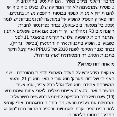
מחבריי דקלמו מילים משיריו. הם התעטפו בהתלהבות
טיפוסית שמתאימה לאוהדי המוזיקה שלו, כאילו סוף סוף יש
להם תירוץ אומנותי לנופף בבוטות והחפצה נשית. בינתיים,
דודו פארוק הספיק להופיע על במות גדולות ומכובדות יש לומר
(פסטיבל מטאור, בום-בוקס), נבחר כפרזנטור לחברת
הקונדומים R3 (מהלך שיווקי די חכם אם אתם שואלים אותנו)
שנתנה חסות להופעה שלו שהתקיימה בהאנגר 11 לפני
כשבועיים, הופיע בתכניות אירוח והתראיין (בכישלון נחרץ),
נבחר כגבר הסקסי לשנת 2018 של PPLUS ואף קיבל חיקוי
בתכנית הסאטירה המסורתית "ארץ נהדרת".
מי אתה 'דודו פארוק'?
אז קצת מידע יבש על האדם מאחורי הדמות המורכבת – שמו
האמיתי של 'דודו פארוק' הוא אורי קומאי. הוא בן 21, ומגיע
ממשפחה אמידה. הוא נולד וגדל בתל אביב, אמו אשת
מחשבים ואביו סטארטאפיסט מצליח. לאורי אחות ושמה נטע
(19) שגם היא כבר הספיקה להיטמע בתעשייה הישראלית
ומתחילה את צעדיה הראשונים בתחום הדוגמנות. אורי קומאי
למד בבית ספר יוקרתי לאמנויות, ובספר המחזור כונה "הוקינג
המדען" בתחום הלימודים.