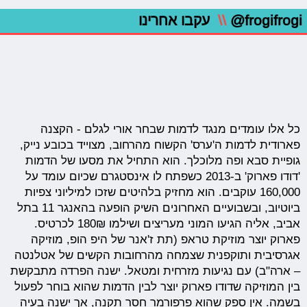
@frogifrogi
\\
עקבו אחרינו
כל אלו עומדים מנגד לדמות שבחר אורי לגלם - הקצנה
פארודית לדמות ה'ערס' הקשוח מהרחוב, מצוייד בכובע נייק,
גופיית סבא ופה מלוכלך. הוא התחיל את מסעו של הדמות
'דודו פארוק' ב-2013 כשפתח לו אינסטגרם שכיום עומד על
160,000 עוקבים. הוא מחזיק בלהיטים שזכו למיליוני צפיות
ביוטיוב, ובשבועיים האחרונים השיק הופעה בהאנגר 11 בתל
אביב, אליה הגיעו המוני מעריצים ושילמו 180₪ לכרטיס.
פארוק יוצר מוזיקת טראפ (תת ז'אנר של היפ הופ, מוזיקה
אגרסיבית ותוקפנית שצמחה מהרחובות הקשים של אטלנטה
– ארה"ב) עם נגיעות מזרחית ומטאל. ישנה הפרדה מתבקשת
בין המוזיקה שדודו פארוק יוצר לבין הדמות שהוא בוחר לפעול
בשמה. אין ספק שהוא פרפורמר חסר תקנה, אך ישנה בעיה