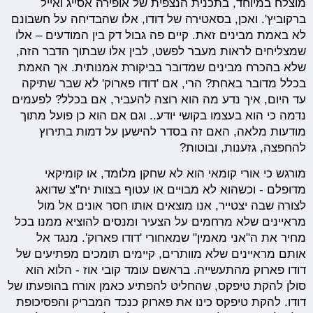
מוצלח במיוחד, בתכנית הנצפית של אופירה אסייג ואייל
ברקוביץ'. ואכן, בסאטירה של דודו, אלו שהבדיחה על חשבונם
לא באמת מבינים זאת. קיים פה גבול דק בין המודעים – אלו
שמצליחים לראות מעבר לפשט, לבין אלו שבתוך הדבר הזה,
שלא בהכרח מבינים שמדובר בביקורת אמנותית. אך האמת
בכלל מדובר באחת? הרי, אם 'דודו פארוק' לא שבר שתיקה
עד היום, איך נדע מה הוא רוצה להעביר, אם בכלל? לפעמים
נדמה כי הוא בעצמו בקושי יודע.. וגם אם הוא כן פועל מתוך
מודעות מלאה, האם זה בסדר להישען על דמות בתירוץ
להחפצה, גזענות, ובוטות?
מורגש כי אורי קומאי הוא לא שחקן מלומד, או קומיקאי
מדופלם - וכשהוא לא מבויים או עטוף בצוות יח"צ שדואג
לצורה שבה יצטייר, אנו מוצאים אותו חסר אונים אל מול
מראיינים שלא מרחמים על הצעיר ומנסים להוציא ממנו בכל
מחיר את ה"אני מאמין" שמאחורי 'דודו פארוק'. מנגד אל
אותם מראיינים שלא מוותרים, קיימים תומכים מפתיעים של
דודו פארוק מהתעשייה. בראשם עומד קובי אוז - הלוא הוא
סולן להקת טיפקס, שהחליט להפתיע כאמן אורח בהופעתו של
דודו. להקת טיפקס כינו את פארוק כנכד המבריק והפסיכופת