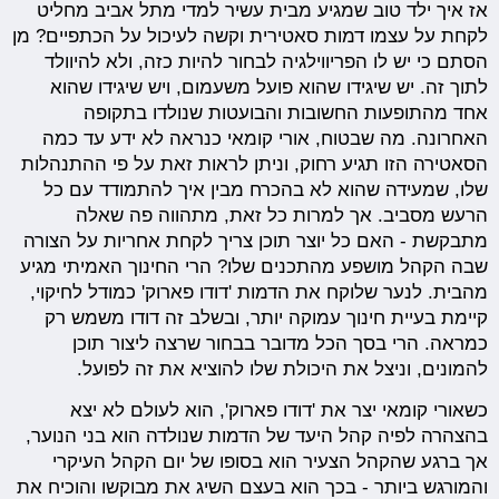
אז איך ילד טוב שמגיע מבית עשיר למדי מתל אביב מחליט
לקחת על עצמו דמות סאטירית וקשה לעיכול על הכתפיים? מן
הסתם כי יש לו הפריווילגיה לבחור להיות כזה, ולא להיוולד
לתוך זה. יש שיגידו שהוא פועל משעמום, ויש שיגידו שהוא
אחד מהתופעות החשובות והבועטות שנולדו בתקופה
האחרונה. מה שבטוח, אורי קומאי כנראה לא ידע עד כמה
הסאטירה הזו תגיע רחוק, וניתן לראות זאת על פי ההתנהלות
שלו, שמעידה שהוא לא בהכרח מבין איך להתמודד עם כל
הרעש מסביב. אך למרות כל זאת, מתהווה פה שאלה
מתבקשת - האם כל יוצר תוכן צריך לקחת אחריות על הצורה
שבה הקהל מושפע מהתכנים שלו? הרי החינוך האמיתי מגיע
מהבית. לנער שלוקח את הדמות 'דודו פארוק' כמודל לחיקוי,
קיימת בעיית חינוך עמוקה יותר, ובשלב זה דודו משמש רק
כמראה. הרי בסך הכל מדובר בבחור שרצה ליצור תוכן
להמונים, וניצל את היכולת שלו להוציא את זה לפועל.
כשאורי קומאי יצר את 'דודו פארוק', הוא לעולם לא יצא
בהצהרה לפיה קהל היעד של הדמות שנולדה הוא בני הנוער,
אך ברגע שהקהל הצעיר הוא בסופו של יום הקהל העיקרי
והמורגש ביותר - בכך הוא בעצם השיג את מבוקשו והוכיח את