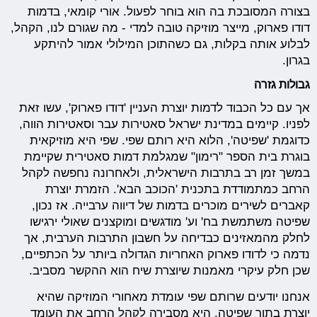
בצורה המסובכת בה הוא בוחר לפעול. אורי קומאי, בדמות
דודו פארוק, מייצר מוזיקה טובה למדי - מה שגורם לנו, הקהל,
לבלוע אותה בקלות, גם כשהתוכן המילולי אמור להיתקע
בגרון.
גבולות גזרה
אך עם כל הכבוד לדמות יוצרת העניין 'דודו פארוק', עשו זאת
לפניו. קיימים במדינת ישראל סאטירות עבר וסאטירות הווה,
כדוגמת 'שפיטה', הלוא היא רותם שפי. שפי היא מוזיקאית
בוגרת בית הספר "רימון" שמגלמת דמות סאטירית שקיימת
במשך זמן רב בתרבות הישראלית, ולאחרונה נחפשה לקהל
הרחב כמתמודדת בתכנית 'הכוכב הבא'. הזמרת יוצרת
קאברים לשירים מוכרים בדמות של דיווה ערבייה. אז נכון,
שפיטה משתמשת בח' וע' מודגשים ומוקצנים שאולי ירגישו
לחלק מהמאזינים כבדיחה על חשבון התרבות הערבית, אך
נדמה כי לדודו פארוק האחריות הגדולה ביותר על הכתפיים,
שכן חלק עיקרי מאמנות שיוצרת שיח הוא ההקשר מסביב.
אנחנו יודעים שרותם שפי עומדת מאחורי המוזיקה שהיא
יוצרת בתור שפיטה. היא מסבירה לקהל הרחב את העומד