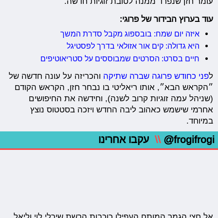
עומר חזן שנפרד ממנה לטובת זוגיות חדשה.
עוד בערוץ הבידור של פרוגי:
איזה יום שמח: בובספוג מקבל סדרת המשך
היא גדולה: קים אור אזולאי בדרך לפסטיגל
חיים בסרט: הסרטים שמבוססים על סטריאוטיפים
ל
פני כחודש פרוגה שברה שתיקה
והכריזה על עונה חדשה של
״הקראש הבא״, אותו ריאליטי בו נבחר חזן, הקראש הקודם
(שניהל עמה זוגיות קרוב לשנה), וחידשה את החיפושים
אחרמי שישמש כאהוב ליבה החדש ויזכה בסטטוס נוצץ
במיוחד.
@frogifrogi
\\
עקבו אחרינו
אל חצי הגמר המותח העפילו כוכבות הרשת שירלי לוי וליאל