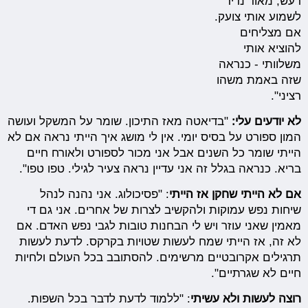
רעש, מאוד נדיר
לשמוע אותי צועק.
אם מצליחים
להוציא אותי
משלוותי - כנראה
שזה באמת משהו
רציני".
לא יודעים עלי:
"בדיאטה מאז התיכון. שומר על המשקל ועושה
המון ספורט על בסיס יומי. אין לי מושג איך הייתי נראה אם לא
הייתי שומר כל השנים אבל אני מכור לספורט ולאורח חיים
בריא. כנראה בגלל זה אני עדיין נראה צעיר לגילי. טפו טפו".
אם לא הייתי שחקן אז הייתי
: "פסיכולוג. אני נהנה לנהל
שיחות נפש עמוקות ולהקשיב לצרות של אחרים. אני גם די
מאמין שאני עוזר ויש לי הבחנות טובות לגבי נפש האדם. אם
לא זה, אז הייתי שמח לעשות שטויות בקרקס. לדעת לעשות
תרגילים אקרובטיים מרשימים. להסתובב בכל העולם ולחיות
חיים לא שגרתיים".
רוצה לעשות ולא עשיתי
: "ללמוד לדעת לדבר בכל השפות.