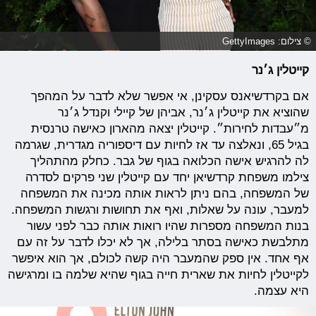
© צילום: GettyImages
קייטלין ג׳נר
אם בקרדשיאנס עסקינן, אי אפשר שלא לדבר על המהפך
שהוציא את קייטלין ג׳נר, אביהן של קיילי וקנדל ג׳נר
מ״עבדות לחירות״. קייטלין יצאה מהארון כאישה טרנסית
בגיל 65, ונאלצה עד אז לחיות עם דיספוריה מגדרית, שגרמה
לה להרגיש אישה הכלואה בגוף של גבר. כחלק מהתהליך
צילמו משפחת קרדשיאן יחד עם קייטלין שני פרקים לסדרה
של המשפחה, בהם ניתן לראות אותה מכינה את המשפחה
למעבר, עונה על שאלות, ואף את תחושות ורגשות המשפחה.
בנות המשפחה מספרות שהיו רואות אותה כבר לפני עשור
מתלבשת כאישה בסתר בלילה, אך לא יכלו לדבר על זה עם
אף אחד. אין ספק שהמעבר היה קשה לכולם, אך הוא איפשר
לקייטלין לחיות את שארית חייה בגוף שהיא שלמה בו ומרגישה
היא עצמה.