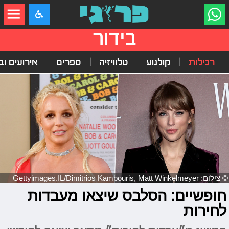
בידור
רכילות
קולנוע
טלוויזיה
ספרים
אירועים ובי
© צילום: Gettyimages.IL/Dimitrios Kambouris, Matt Winkelmeyer
חופשיים: הסלבס שיצאו מעבדות
לחירות