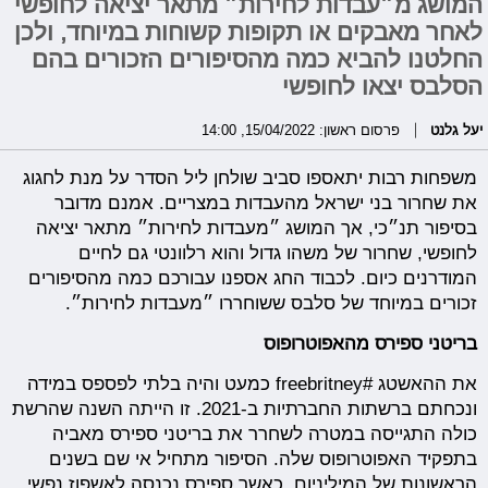
המושג מ״עבדות לחירות״ מתאר יציאה לחופשי
לאחר מאבקים או תקופות קשוחות במיוחד, ולכן
החלטנו להביא כמה מהסיפורים הזכורים בהם
הסלבס יצאו לחופשי
יעל גלנט
פרסום ראשון: 15/04/2022, 14:00
משפחות רבות יתאספו סביב שולחן ליל הסדר על מנת לחגוג
את שחרור בני ישראל מהעבדות במצריים. אמנם מדובר
בסיפור תנ״כי, אך המושג ״מעבדות לחירות״ מתאר יציאה
לחופשי, שחרור של משהו גדול והוא רלוונטי גם לחיים
המודרנים כיום. לכבוד החג אספנו עבורכם כמה מהסיפורים
זכורים במיוחד של סלבס ששוחררו ״מעבדות לחירות״.
בריטני ספירס מהאפוטרופוס
את ההאשטג #freebritney כמעט והיה בלתי לפספס במידה
ונכחתם ברשתות החברתיות ב-2021. זו הייתה השנה שהרשת
כולה התגייסה במטרה לשחרר את בריטני ספירס מאביה
בתפקיד האפוטרופוס שלה. הסיפור מתחיל אי שם בשנים
הראשונות של המיליניום, כאשר ספירס נכנסה לאשפוז נפשי