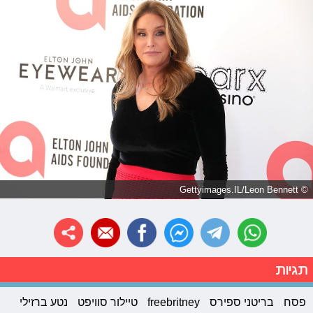
© Gettyimages.IL/Leon Bennett
תגיות
פסח
בריטני ספירס
freebritney
טיילור סוויפט
נטע ברזילי