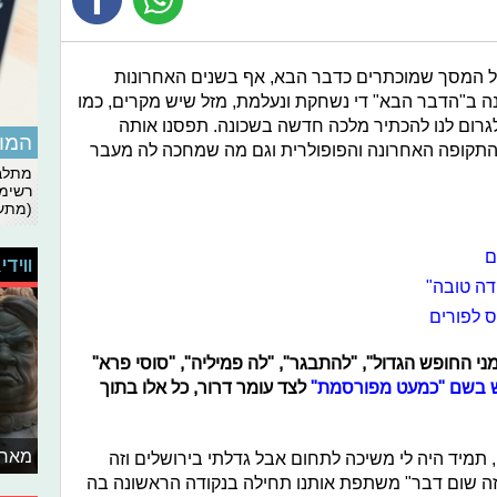
ל המסך שמוכתרים כדבר הבא, אף בשנים האחרונות
ה ב"הדבר הבא" די נשחקת ונעלמת, מזל שיש מקרים, כמו
גרום לנו להכתיר מלכה חדשה בשכונה. תפסנו אותה
המומ
 התקופה האחרונה והפופולרית וגם מה שמחכה לה מעבר
מתלבט
רשימת
(מתעד
ם
ווידי
 לפורים
מני החופש הגדול", "להתבגר", "לה פמיליה", "סוסי פרא"
ש בשם "כמעט מפורסמת"
לצד עומר דרור, כל אלו בתוך
מאחו
, תמיד היה לי משיכה לתחום אבל גדלתי בירושלים וזה
 זה שום דבר" משתפת אותנו תחילה בנקודה הראשונה בה