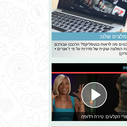
לצים שלנו:
ים מה לראות בנטפליקס? הרכבנו עבורכם
 המלצה ענקית של סדרות על פי ז׳אנרים •
כן)
או
רי הקלעים: טירה רדופה