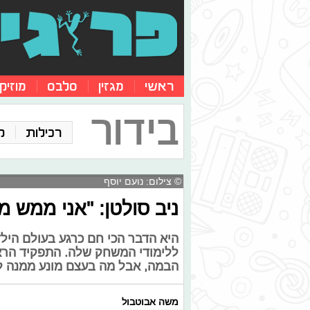
ראשי
מגזין
סלבס
מוזיק
בידור
רכילות
ק
© צילום: נועם יוסף
ניב סולטן: "אני ממש 
היא הדבר הכי חם כרגע בעולם הילד
ללימודי המשחק שלה. התפקיד הרא
הבמה, אבל מה בעצם מונע ממנה ל
משה אבוטבול