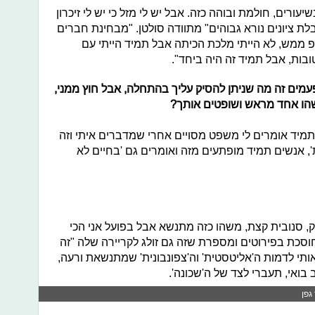
ורים, חולמת ובוהה כזה. אבל יש לי מזל כי יש לי זיכרון
בלת ציונים נורא גבוהים" מתוודה סולטן. "מבחינת חברים
יפ ממש, לא הייתי מלכת הכיתה אבל תמיד הייתי עם
בות, אבל תמיד זה היה ביחד".
מים זה מה שניתן להסיק עליך בהתחלה, אבל חוץ ממני,
הו אחד מראש ושופטים אותך?
מיד אומרים לי משפט מסויים אחרי שמדברים איתי וזה
', אנשים תמיד מופתעים מזה ואומרים גם 'בחיים לא
 סנובית קצת, משהו כזה מתנשא אבל בפועל אני הכי
חוסכת בפירוטים ומספרת שזה גם זולג לקריירה שלה "זה
אותי לדמות ה'אליטסטית' וה'צפונבונית' שמתנשאת ורעה,
 בואי, תעברי לצד של ה'שכונה'.
גפן