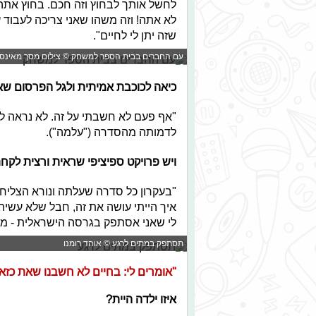
לחשל אותך לבחוץ וזה חכם. בחוץ אתה 
לא אתה! וזה משהו שאני צריכה לעבוד ע
שזה יתן לי לחיים".
עם החברים בבית הספר למשחק © צילום מסך מאינס
כיאה לכוכבת אמיתית ולגל הפרסום שא
"אף פעם לא חשבתי על זה. לא נראה לי
לדמותה מהסדרה ("עלמה").
ויש פרויקט ספיציפי שראית ורצית לק
"בעקרון כל סדרה שעלתה ונורא הצליחה 
איך הייתי עושה את זה, חבל שלא עשיתי 
לי שאני אסתפק בגרסה הישראלית - מת
תסתפק במתים לרגע © אוהד רומנו
"אומרים לי: בחיים לא חשבנו שאת כזא
איזו ילדה היית?