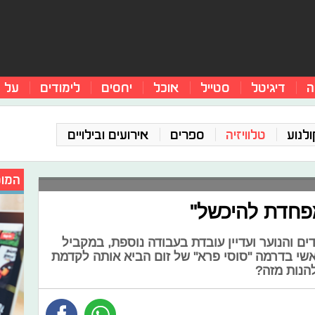
ה
דיגיטל
סטייל
אוכל
יחסים
לימודים
על 
ולנוע
טלוויזיה
ספרים
אירועים ובילויים
המומ
מפחדת להיכשל"
ים והנוער ועדיין עובדת בעבודה נוספת, במקביל
שי בדרמה "סוסי פרא" של זום הביא אותה לקדמת
הנות מזה?