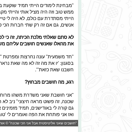
"מבחינת לימודים הייתי תמיד שוקעת בשיע
ממש טוב וזה היה מציל אותי והייתי מק
הייתי מסתדרת עם כולם, לא היה לי טי
אנשים, גם אם זה רק שתי חברות הכי טו
לא סתם שאלתי מלכת הכיתה, זה כי לפע
את מהאלו שאנשים חושבים עליהם מש
"חד משמעית" עונה נחרצות ומפרטת "ת
בסגנון: 'יו את מה זה לא מה שאת נראת
חשבנו שאת כזאת'".
רגע, מה חושבים מבחוץ?
"אני חושבת שאני משדרת משהו מרוחק,
שכונה, זה פשוט מראה חיצוני" ניב לא 
גם קורה לי באודישנים, תמיד מזמינים 
ואז אני פותחת את הפה ואומרים לי 'טוב
"חושבים שאני אליטיסטית אבל אני הכי שכונה" © אור 