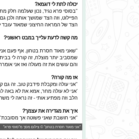
יכולה לתת לי דוגמא?
"בסוסי פרא נגיד, נכון שעלמה חלק מ
הפיילוט, וזה הצד שמושך אותה ולכן ג
הצד של המראה החיצוני שמאוד עובד לי
מה קשה לדעת עלייך במבט ראשוני?
"שאני מאוד חסרת בטחון. אף פעם אני
שמסביב יותר מוצלח, זה קורה לי בבי
והם עושים את זה מעולה ואז אני אומרת 
אז מה קורה?
"אני עולה ומקבלת פידבק טוב. זה גם קר
'אני לא עולה מחר, אמא את לא באה לר
הלב וזה מפתיע אותי - זה נראה לי משהו
איך את מגדירה את עצמך?
"אני חושבת שאני פשוטה אך מסובכת".
"אני מאוד חסרת בטחון" © צילום מסך מ"סוסי פרא"