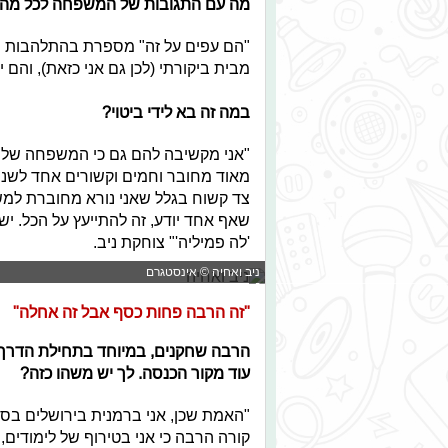
מה עם התגובות של המשפחה לכל מה ש
"הם עפים על זה" מספרת בהתלהבות "הא
מבית ביקורתי (לכן גם אני כזאת), והם יו
במה זה בא לידי ביטוי?
"אני מקשיבה להם גם כי המשפחה שלי 
מאוד מחובר וחמים וקשורים אחד לשני,
צד קשוח בגלל שאני נורא מחוברת למש
שאף אחד יודע, זה להתייעץ על הכל. י
'לה פמיליה'" צוחקת ניב.
ניב ואחיה © אינסטגרם
"זה הרבה פחות כסף אבל זה אחלה"
הרבה שחקנים, במיוחד בתחילת הדרך, 
עוד מקור הכנסה. לך יש משהו כזה?
"האמת שכן, אני ברמנית בירושלים בסו
קורה הרבה כי אני בטירוף של לימודים, 