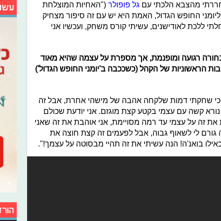
חררתי מהצבא הלכתי עם
גל פופולר
("האחיות המוצלחת
עשו
 ליומני החופש הגדול, האמת היא יש עם זה סיפור מצחיק
תי ללכת לאודישנים, עשיתי קורס משחק, ועכשיו אני
חורה רגועה ומופנמת, אך מספרת על עצמה שהיא מאוד
ות הראשוניות של הקהל (כשככבה ב'יומני החופש הגדול')
ה כי שחקתי דמות שלקחה אהבה של מישהי אחרת, אבל זה
ני נורא קשה עם עצמי בקטע קצת מוגזם. אני יודעת שכולם
 את זה על עצמי עד רמה מסויימת, אני אוהבת את זה שאני
ה גורם לי לשאוף גבוה, אבל לפעמים זה קצת חוצה את
אילו בואנ'ה! הנה עשיתי את זה תהיי מבסוטה על עצמך!".
הורד