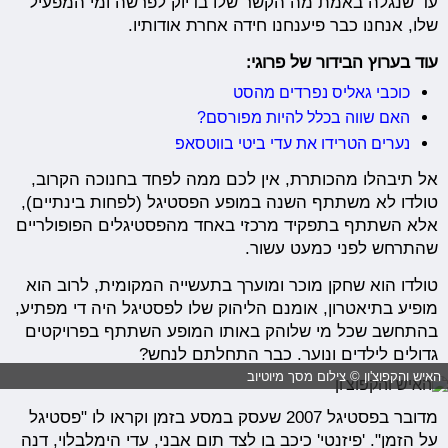
עד שנגלה באמת מה הקשר שלו בדיוק לפרשה ומי המפעיל
שלו, אנחנו כבר פיענחנו חידה אחרת אודותיו.
עוד בערוץ הבידור של פרוגי:
כוכבי גאליס נפרדים מהסט
האם שווה בכלל להיות מפורסם?
נערים הטרידו את עדי ביטי בווטסאפ
אל תיבהלו מהכותרת, אין לכם ממה לפחד בחנוכה הקרוב,
טולדו לא משתתף השנה במופע הפסטיגל (לפחות בינתיים),
אלא השתתף בתפקיד מרכזי באחד מהפסטיגלים הפופולריים
שהתרחש לפני כמעט עשור.
טולדו הוא שחקן מוכר ומוערך בתעשייה המקומית, לרוב הוא
מופיע בתיאטרון, אומנם הליהוק שלו לפסטיגל היה די מפתיע,
בהתחשב שכל מי שלוהק באותו המופע השתתף בפרויקטים
גדולים לילדים ונוער. כבר התחלתם לנחש?
האיש והקפוצ'ון © צילום מסך מיוטיוב
מדובר בפסטיגל 2007 שעסק במסע בזמן וקראו לו "פסטיגל
על הזמן". 'פיזנטי' כיכב בו לצד תום אבני, עדי הימלבלוי, דנה