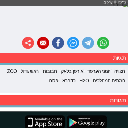
בייבי! © giphy
תגיות
חצויה
יומני הערפד
אורפן בלאק
חבובות
ראש גדול
ZOO
המתים המהלכים
H2O
כדברא
פסח
תגובות