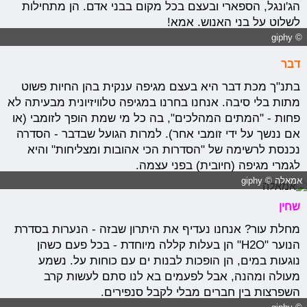
הג'ונגל, הספארי ובעצם בכל מקום בבני אדם. הן מתחילות
לשלוט על בני האנוש. אמא!
© giphy
דבר
בתנ"ך מכת דבר היא בעצם מגיפה ענקית בהן החיות פשוט
מתות בלי סיבה. אנחנו בחרנו במגיפה טלוויזיונית מבעיתה לא
פחות - "המתים המהלכים", בה כל מי שמת הופך לזומבי (או
אם ננשך על ידי זומבי אחר). למרות הגועל שבדבר - הסדרה
נכנסת לרשימה של "הסדרות הכי אהובות ומצליחות" והיא
לגמרי מגיפה (חיובית) בפני עצמה.
אמאלה © giphy
שחין
מחלת עור? אנחנו נעדיף את היתרון שבזה - הנערות בסדרת
הנוער "H2O" הן בעלות קללה מיוחדת - בכל פעם כשהן
נוגעות במים, הן הופכות לבנות ים עם כוחות על. נשמע
מעולה ומהנה, אבל לפעמים בא לנו סתם לעשות קרב
השפרצות בין חברים מבלי לקבל סנפירים.