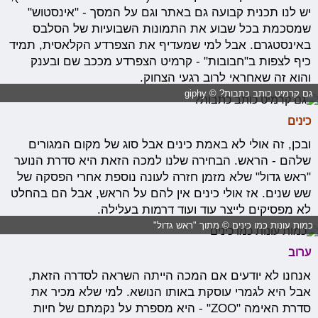
יש לנו תכנית קבועה גם באתר וגם על המסך - "אינסטוש"
שמסכמת בכל שבוע את התמונות השבועיות של הסלבס
באינסטגרם. אבל למי שמעדיף את הצפרדע הקלאסית, תמיד
כיף לצפות ב"חבובות" - קרמיט הצפרדע מככב שם ובענק
והוא זה שאחראי לרוב רגעי הצחוק.
גם קרמיט כותב כתבות? © giphy
כינים
ובכן, זה אולי לא באמת כינים אבל סוג של מקום המגורים
שלהם - הראש. הבחירה שלנו למכה הזאת היא סדרת הנוער
"ראש גדול" שלא מזמן חזרה לעונה נוספת אחרי הפסקה של
שש שנים. אז אולי כינים אין להם על הראש, אבל הם בהחלט
לא מפסיקים לייצר עוד ועוד דרמות בעלילה.
כמות עונות כמו כינים © מתוך "ראש גדול"
ערוב
אנחנו לא יודעים אם המכה הייתה השראה לסדרה הזאת,
אבל היא לגמרי עוסקת באותו הנושא. למי שלא מכיר את
סדרת האימה "ZOO" - היא מספרת על נקמתם של חיות