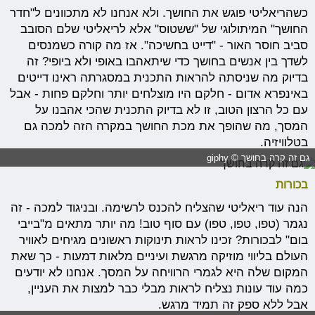
כשהריאליטי פוגש את החושך. ולא אנחנו לא מתכוונים ל"חדר
החושך" המיתולוגי של "ששטוס" אלא לריאליטי שלם הסובב
סביב חוסר האור - "דייט בחשיכה". אז מה קורה כשמנסים
לשדך בין אנשים בחושך כדי שיתאהבו באופי ולא ביופי? זה
בדיוק מה שניסתה להראות התכנית במסגרתה ראינו דייטים
באינפרא אדום - חלקם היו מוצלחים יותר וחלקם פחות - אבל
עם כל הרצון הטוב, זו לא בדיוק התכנית שהכי אהבנו על
המסך, מה שהופך את מכת החושך במקרה הזה למכה גם
בטלוויזיה.
גם זה קרה בחושך © giphy
בכורות
הנה עוד ריאליטי שהצליח להכנס לרשימה. ובניגוד למכה - זה
נגמר (טפו, טפו, טפו) עם סוף טוב! מה יותר מתאים מ"בייבי
בום" לבכורות? זכינו לראות תינוקות ראשונים מגיחים לאוויר
העולם בליווי מוזיקה מרגשת ועיניים מלאות דמעות - כך שאת
המקום שלה היא לגמרי הרוויחה על המסך. אנחנו לא יודעים
כמה עוד עונות נצליח לראות מבלי כבר למצות את העניין,
אבל ללא ספק זה תמיד מרגש.