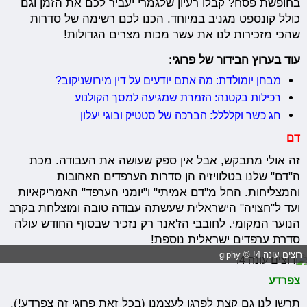
בחופשת פסח? קבלו רעיון שלגמרי יעביר לכם את הזמן וגם
כולל קונספט מגניב במיוחד. הכנו לכם רשימה של סדרות
שהכי מזכירות לנו את עשר מכות מצרים הגדולות!
עוד בערוץ הבידור של פרוגי:
מבחן יומולדת: מה אתם יודעים על דין מירושניקוב?
רכילות בקטנה: הזמרת שמגיעה למסך הקולנוע
חג כשר וקלללל: הברכה של סטטיק ובוגי יעלון
דם
זה אולי מתבקש, אבל אין ספק שעושה את העבודה. מכת
ה"דם" שלנו בטלוויזיה הן סדרות הערפדים האהובות
והמצליחות. החל מ"דם אמיתי" ו"יומני הערפד" האמריקאיות
ועד ל"חצויה" הישראלית שעשתה עבודה טובה ומוצלחת בקרב
הנוער המקומי. לחובבי הז'אנר רק נזכיר שבסוף החודש עולה
סדרת ערפדים ישראלית נוספת!
רוצים עונה 4! © giphy
צפרדע
תרשו לנו גם קצת לפרגן לעצמנו (בכל זאת פרוגי זה צפרדע!),