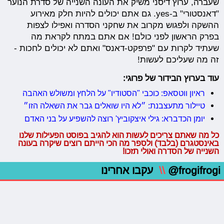
שעברה, ערוץ דיסני משיק את העונה השנייה של סדרת הנוער
"דאנסטורי" ב-yes. גם אתם יכולים להיות חלק מאירוע
ההשקה ולפגוש מקרוב את שחקני הסדרה ואפילו לצפות
בפרק הראשון לפני כולם! אם אתם במתח לקראת מה
שעתיד לקרות עם "פרפקט-דאנס" ואתם לא יכולים לחכות -
זה מה שעליכם לעשות!
עוד בערוץ הבידור של פרוגי:
ראיון ווטסאפ: כוכבי "הסטודיו" על הלחץ ומשולש האהבה
טיילור מתעצבנת: ״לא היו שואלים גבר את השאלה הזו״
יומן הכדברא: גילי איצקוביץ' רוצה להשפיע על בני האדם
כל מה שאתם צריכים לעשות הוא להגיב בפוסט הפעילות שלנו
באינסטגרם (בלבד) ולספר
מה הכי הייתם רוצים שיקרה בעונה
השנייה של הסדרה
ואולי תזכו!
@frogifrogi
\\
עקבו אחרינו