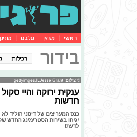
ראשי
מגזין
סלבס
מוזיק
בידור
רכילות
ק
© צילום: gettyimges.ILJesse Grant
ענקית ירוקה והיי סקול 
חדשות
כנס המעריצים של דיסני הוליד לא
יגיחו בשירות הסטרימינג החדש שלה
לדעת!