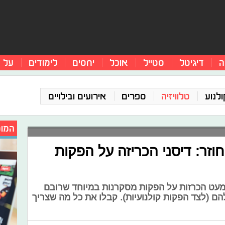
ה
דיגיטל
סטייל
אוכל
יחסים
לימודים
על 
ולנוע
טלוויזיה
ספרים
אירועים ובילויים
המומ
חוזר: דיסני הכריזה על הפקות
 מעט הכרזות על הפקות מסקרנות במיוחד שרובם
ם (לצד הפקות קולנועיות). קבלו את כל מה שצריך