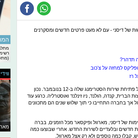
ת של דיסני - עם לא מעט פרטים חדשים ומסקרנים
המומ
מתלבט
רשימת
(מתעד
ה תדהר?
פליקס למחזה על צ'כוב
ווידי
ל רז
בוויקנד האחרון, דיסני הכריזו רשמית על פתיחת שירות הסטרימנג שלה ב-12 בנובמבר. נכון
רית, קנדה, הולנד, ניו זינלנד ואוסטרליה. כרגע עוד
אל אך בחברה התחייבו כי תוך שלוש שנים הם מתכוונים
ות של דיסני, מארוול ופיקסאר מכל הזמנים, בברה
מאחו
 חדשים ובלעדיים לשירות החדש. אחרי שבוצעו כמה
, קבלו כמה נוספים ולא רק אצל מארוול.