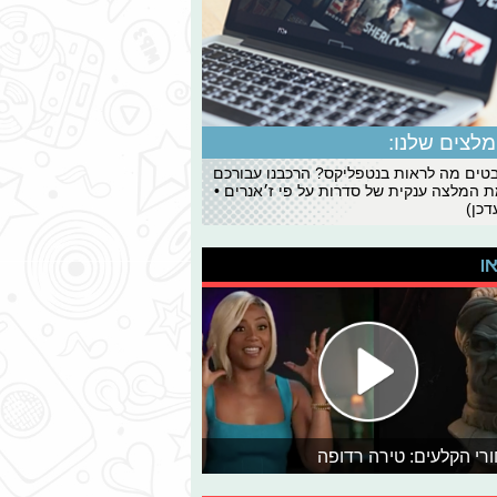
לצים שלנו:
ים מה לראות בנטפליקס? הרכבנו עבורכם
 המלצה ענקית של סדרות על פי ז׳אנרים •
כן)
או
רי הקלעים: טירה רדופה