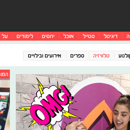
ה
דיגיטל
סטייל
אוכל
יחסים
לימודים
על 
ולנוע
טלוויזיה
ספרים
אירועים ובילויים
המומ