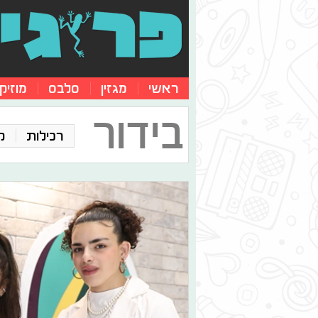
ראשי
מגזין
סלבס
מוזיק
בידור
רכילות
ק