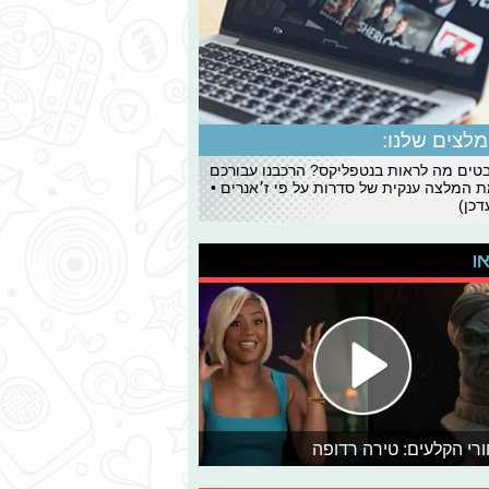
לצים שלנו:
ים מה לראות בנטפליקס? הרכבנו עבורכם
 המלצה ענקית של סדרות על פי ז׳אנרים •
כן)
או
רי הקלעים: טירה רדופה