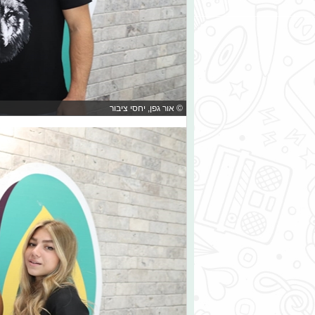
© אור גפן, יחסי ציבור