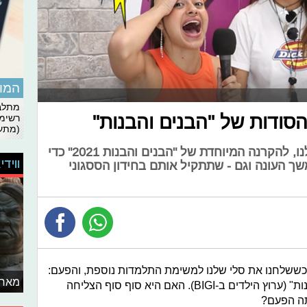
המומ
מתלבט
רשימת
(מתעד
שלחנו את סלי, הכתבת החדשה שלנו, להקרנה המיוחדת של "הבנים והבנות 2021" כדי
ווידי
 העונה וגם - שתתקיל אותם בחידון הססגוני
 כששלחנו את סלי שלנו למשימת התלמדות נוספת, והפעם:
מאחו
בהקרנה מיוחדת של כוכבי "הבנים והבנות" (ערוץ הילדים ב-BIGI). האם היא סוף סוף הצליחה
תה הפעם?