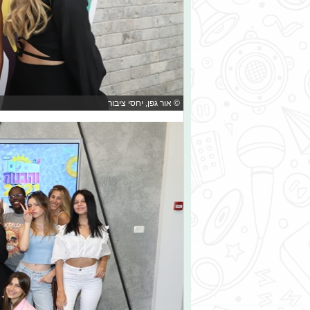
© אור גפן, יחסי ציבור