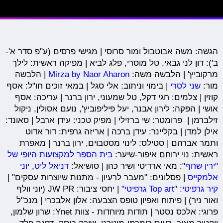
הגשה: משה אבוטבול ומור סרוסי | מגישי פרסים (ע"פ סדר א'-
ב'): דון לני גבאי, טל מוסרי, פלג לביא | מפיקה ראשית: לילך
מרקוביץ' | הלבשה משה:
Mirza by Naor Aharon
| הלבשה
מור:
שני לסרי
| בימוי וניתוב: אלי סגל | במאי זוכים חו"ל: אסף
קוזין | צלמים: חגי דקל, טל שמעוני, ירון ברנר | עריכה: אסף
אושי | הפקה: לירון אבנר, יעל פיליפוביץ', נועם אסולין, ניקול
זילברמן | פרומטר: שי ברזילי | מפיק טכני: עידן ארבל | סאונד:
אילן למדן | בקליינר: עידן ברכה | אריזה גרפית: דור אדוט
ותמר אברהם | סטילס: לינוי מסטבוים, ירון ברנר | מאפרת
ראשית: נוי ירוחם איפור-שיער:
בית הספר למקצועות היופי של
"ירין שחף
": מאי ארדיטי ושיר כהן | סושיאל:
דניאל ליט
,
יוני
אלמקייס
| פסלונים: "מעבר לרעיון - מתנות שיוצרות עסקים" |
קיר גרפיטי: "Top art גרפיטי"
| יחסי ציבור: JW PR (יוני וולף
ואור ניר) | פיתוח ואפיון טופס הצבעה: אלון אלבכרי | מנכ"ל
פרוגי: אלכס נסטר | תודות מיוחדות - צוות Ynet: שרון שלמון,