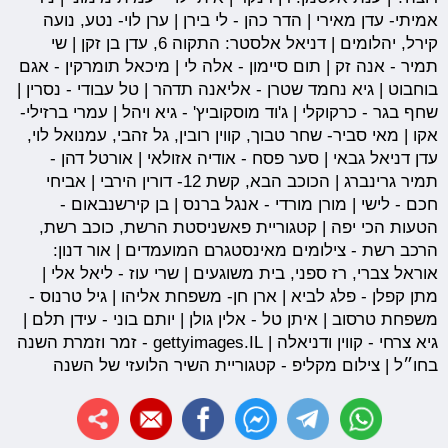
אמיתי- עדן מאירי | הדר כהן - לי בירן | ערן לוי- נטע, נועה
קירל, יהלומים | דניאל אלסטר: התקוה 6, עדן בן זקן | שי
תמיר - אנה זק | תום סיימון - אלה לי | מיכאל תומרקין - אגם
בוחבוט | גיא נחמד שטרן - אליאנה תדהר | טל עבודי - נסרין |
שחף בגר - כרקוקלי | ג'וד מוסקוביץ' - גיא ויהל | עמרי ברזילי-
אקו | מאי סביר- שחר טבוך, קווין רובין, גל זהבי, עמנואל לוי,
עדן דניאל גבאי | סער פסח - אודיה אזולאי | אורטל דהן -
תמיר גרינברג | הכוכב הבא, קשת 12- דורין הירבי | אביחי
חכם - לישי | מורן מורדי - אנגל ברנס | בן קירשנבאום -
הטעות הכי יפה | קטגוריית פאשניסטת הרשת, כוכב רשת,
הרכב רשת - צילומים מאינסטגרם המועמדים | אור דנון:
אוראל צברי, רז ספני, בית משוגעים | שרי עוז - ליאל אלי |
מתן קפלן - פלג לביא | ארן חן- משפחת אליהו | גיל טרנוס -
משפחת טרסוב | איתן טל - אלין גולן | יותם בוני - עידן תלם |
גיא צרחי - קווין ודניאלה | gettyimages.IL - זמר וזמרת השנה
בחו״ל | צילום מקליפ - קטגוריית השיר הלועזי של השנה