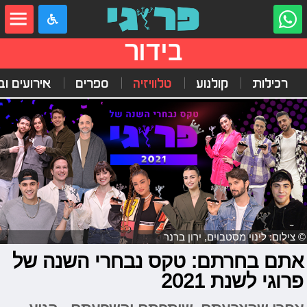
בידור
רכילות
קולנוע
טלוויזיה
ספרים
אירועים ובי
© צילום: לינוי מסטבוים, ירון ברנר
אתם בחרתם: טקס נבחרי השנה של
פרוגי לשנת 2021