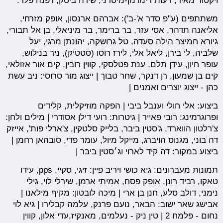
ויקטור מאיר, רעות רימרמן-מיטרני, שירה ביסק, דפנה פלד.
משתתפים (ע"פ סדר א'-ב'): אברהם ארנסון, אופק מזרחי,
אליאנה תדהר, אסי עזר, בר ברימר, בר מיניאלי, בן אל תבורי,
גיורא חמיצר הילה סעדה, טל גרושקה, יהונתן מרגי, יעל
שלביה, לי בירן, ליאל אלי, לירז רוסו (סטטיק), ניר בנילוש,
עופר חיון, עידן תלם, ענת פטלסקי, קווין רובין, קים אור אזולאי,
קים בן שמעון, רן דנקר, שחר טבוך | ייצוג מור סרוסי: ניב עשת
כהן - ייצוג יוצרים ואמנים |
ביצוע: אלי חולי וענבל ביבי | הפקה מוזיקלית, קלידים
ופרוגרמינג: רובי פאייר | גיטרות: רועי דילן אסודרי | מילים ולחן:
צ'רלטון הווארד, ג'סטין ביבר, בלייק סלטקין, צ'ארלי פות', אייזק
דה בוני, מגנוס הויברג, מייקל מיול, עומר פדי, סובהאן רחמן |
ביצוע במקור: דה קיד לארוי וג׳סטין ביבר |
תמונות מעברונים: גיא כושי ויריב פיין: זיגי, סקיי, pps, עידו
טאקו, רביד רונן, אופק פסח, אמיתי ארמן, שירלי לוי, גילי
נימני, דולב סלע, חנן בן ארי | מיכה לובטון: מקיף מילאנו |
אבישג שאר ישוב: הבאר, נועם פרנק, עלמה קבלירו | גיא לוי
נחום - פלמח 2 | טין ניק - נעלמים, מאנקיז,עדי אלון, קווין