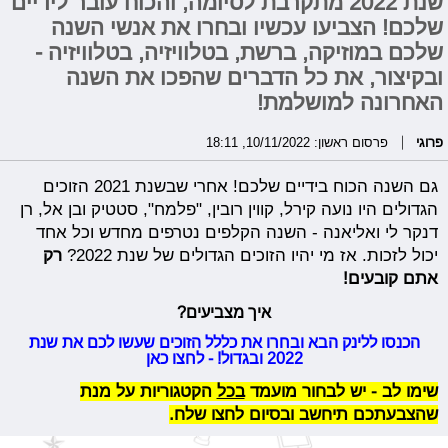
שנת 2022 מתקרבת לסיומה, והכוח עובר לידיים
שלכם! הצביעו עכשיו ובחרו את אנשי השנה
שלכם במוזיקה, ברשת, בטלוויזיה, בטלוויזיה -
ובקיצור, את כל הדברים שהפכו את השנה
האחרונה למושלמת!
פרוגי
פרסום ראשון: 10/11/2022, 18:11
גם השנה הכוח בידיים שלכם! אחרי שבשנת 2021 הזוכים
הגדולים היו נועה קירל, קווין רובין, "פלמח", סטטיק ובן אל, רן
דנקר לי ואליאנה - השנה הקלפים נטרפים מחדש וכל אחד
יכול לזכות. אז מי יהיו הזוכים הגדולים של שנת 2022?
רק
אתם קובעים!
איך מצביעים?
הכנסו ללינק הבא ובחרו את כללל הזוכים שעשו לכם את שנת
2022 ובגדול! - לחצו כאן
שימו לב - יש לבחור מועמד
בכל
הקטגוריות על מנת
שהצבעתכם תיחשב ובסיום לחצו שלח.