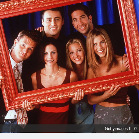
© Gettyimages.IL